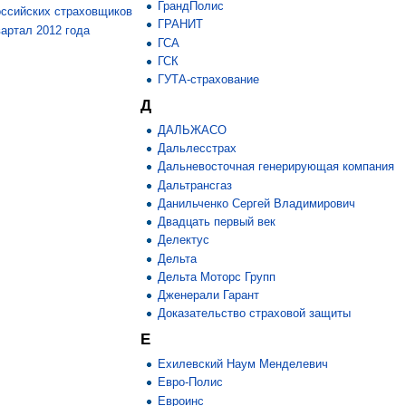
ГрандПолис
оссийских страховщиков
ГРАНИТ
вартал 2012 года
ГСА
ГСК
ГУТА-страхование
Д
ДАЛЬЖАСО
Дальлесстрах
Дальневосточная генерирующая компания
Дальтрансгаз
Данильченко Сергей Владимирович
Двадцать первый век
Делектус
Дельта
Дельта Моторс Групп
Дженерали Гарант
Доказательство страховой защиты
Е
Еxилевский Наум Менделевич
Евро-Полис
Евроинс