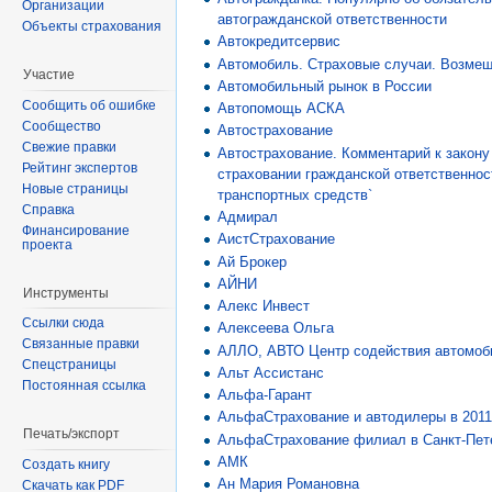
Организации
автогражданской ответственности
Объекты страхования
Автокредитсервис
Автомобиль. Страховые случаи. Возме
Участие
Автомобильный рынок в России
Сообщить об ошибке
Автопомощь АСКА
Сообщество
Автострахование
Свежие правки
Автострахование. Комментарий к закону
Рейтинг экспертов
страховании гражданской ответственно
Новые страницы
транспортных средств`
Справка
Адмирал
Финансирование
АистСтрахование
проекта
Ай Брокер
АЙНИ
Инструменты
Алекс Инвест
Ссылки сюда
Алексеева Ольга
Связанные правки
АЛЛО, АВТО Центр содействия автомоб
Спецстраницы
Альт Ассистанс
Постоянная ссылка
Альфа-Гарант
АльфаСтрахование и автодилеры в 2011
Печать/экспорт
АльфаСтрахование филиал в Санкт-Пет
АМК
Создать книгу
Ан Мария Романовна
Скачать как PDF