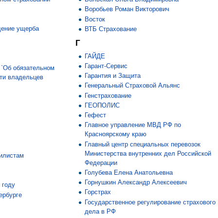
Воробьев Роман Викторович
Восток
щение ущерба
ВТБ Страхование
Г
ГАЙДЕ
Гарант-Сервис
 `Об обязательном
Гарантия и Защита
сти владельцев
Генеральный Страховой Альянс
Генстрахование
ГЕОПОЛИС
Гефест
Главное управление МВД РФ по
Красноярскому краю
Главный центр специальных перевозок
Министерства внутренних дел Российской
илистам
Федерации
Голубева Елена Анатольевна
Горнушкин Александр Алексеевич
 году
Горстрах
ербурге
Государственное регулирование страхового
дела в РФ