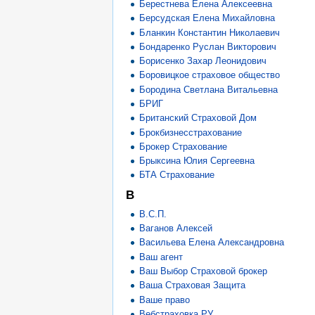
Берестнева Елена Алексеевна
Берсудская Елена Михайловна
Бланкин Константин Николаевич
Бондаренко Руслан Викторович
Борисенко Захар Леонидович
Боровицкое страховое общество
Бородина Светлана Витальевна
БРИГ
Британский Страховой Дом
Брокбизнесстрахование
Брокер Страхование
Брыксина Юлия Сергеевна
БТА Страхование
В
В.С.П.
Ваганов Алексей
Васильева Елена Александровна
Ваш агент
Ваш Выбор Страховой брокер
Ваша Страховая Защита
Ваше право
Вебстраховка РУ