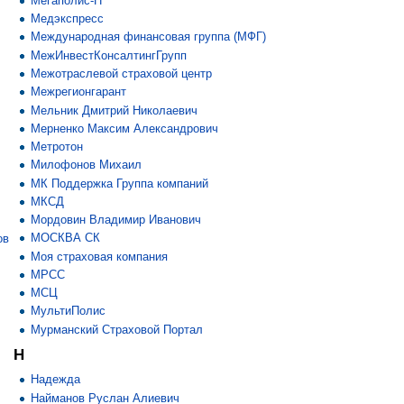
Мегаполис-Н
Медэкспресс
Международная финансовая группа (МФГ)
МежИнвестКонсалтингГрупп
Межотраслевой страховой центр
Межрегионгарант
Мельник Дмитрий Николаевич
Мерненко Максим Александрович
Метротон
Милофонов Михаил
МК Поддержка Группа компаний
МКСД
Мордовин Владимир Иванович
МОСКВА СК
ов
Моя страховая компания
МРСС
МСЦ
МультиПолис
Мурманский Страховой Портал
Н
Надежда
Найманов Руслан Алиевич