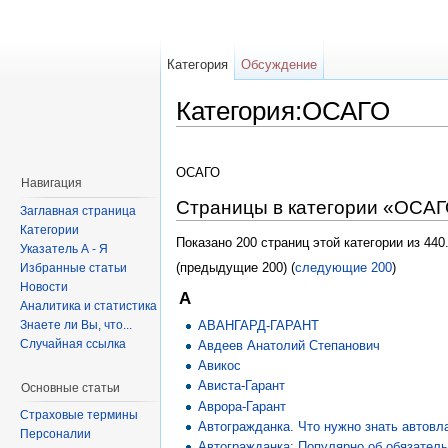
Категория
Обсуждение
Категория:ОСАГО
ОСАГО
Навигация
Страницы в категории «ОСА
Заглавная страница
Категории
Показано 200 страниц этой категории из 440
Указатель А - Я
(предыдущие 200) (
следующие 200
)
Избранные статьи
Новости
А
Аналитика и статистика
АВАНГАРД-ГАРАНТ
Знаете ли Вы, что...
Случайная ссылка
Авдеев Анатолий Степанович
Авикос
Ависта-Гарант
Основные статьи
Аврора-Гарант
Страховые термины
Автогражданка. Что нужно знать автов
Персоналии
Автогражданка: Популярно об обязател