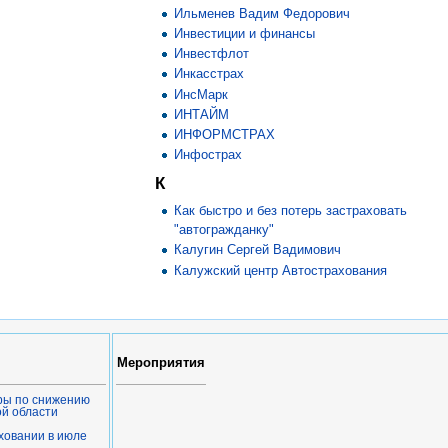
Ильменев Вадим Федорович
Инвестиции и финансы
Инвестфлот
Инкасстрах
ИнсМарк
ИНТАЙМ
ИНФОРМСТРАХ
Инфострах
К
Как быстро и без потерь застраховать
"автогражданку"
Калугин Сергей Вадимович
Калужский центр Автострахования
Мероприятия
ры по снижению
ой области
ховании в июле