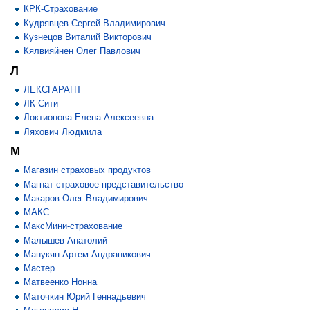
КРК-Страхование
Кудрявцев Сергей Владимирович
Кузнецов Виталий Викторович
Кялвияйнен Олег Павлович
Л
ЛЕКСГАРАНТ
ЛК-Сити
Локтионова Елена Алексеевна
Ляхович Людмила
М
Магазин страховых продуктов
Магнат страховое представительство
Макаров Олег Владимирович
МАКС
МаксМини-страхование
Малышев Анатолий
Манукян Артем Андраникович
Мастер
Матвеенко Нонна
Маточкин Юрий Геннадьевич