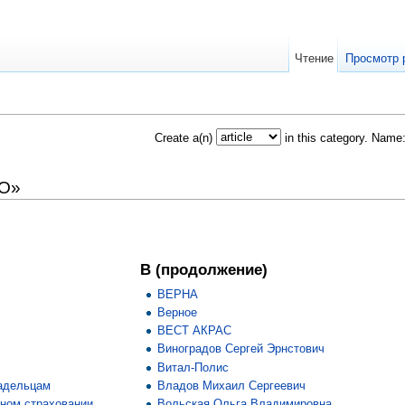
Чтение
Просмотр 
Create a(n)
in this category. Name
ГО»
.
В (продолжение)
ВЕРНА
Верное
ВЕСТ АКРАС
Виноградов Сергей Эрнстович
Витал-Полис
ладельцам
Владов Михаил Сергеевич
ьном страховании
Вольская Ольга Владимировна