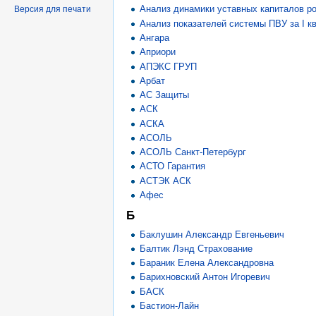
Анализ динамики уставных капиталов р
Версия для печати
Анализ показателей системы ПВУ за I к
Ангара
Априори
АПЭКС ГРУП
Арбат
АС Защиты
АСК
АСКА
АСОЛЬ
АСОЛЬ Санкт-Петербург
АСТО Гарантия
АСТЭК АСК
Афес
Б
Баклушин Александр Евгеньевич
Балтик Лэнд Страхование
Бараник Елена Александровна
Барихновский Антон Игоревич
БАСК
Бастион-Лайн