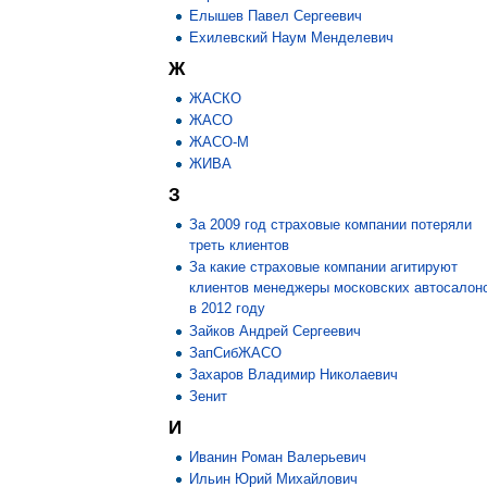
Елышев Павел Сергеевич
Ехилевский Наум Менделевич
Ж
ЖАСКО
ЖАСО
ЖАСО-М
ЖИВА
З
За 2009 год страховые компании потеряли
треть клиентов
За какие страховые компании агитируют
клиентов менеджеры московских автосалон
в 2012 году
Зайков Андрей Сергеевич
ЗапСибЖАСО
Захаров Владимир Николаевич
Зенит
И
Иванин Роман Валерьевич
Ильин Юрий Михайлович