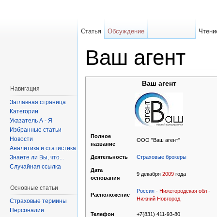
Статья
Обсуждение
Чтени
Ваш агент
Ваш агент
Навигация
Заглавная страница
Категории
Указатель А - Я
Избранные статьи
Полное
Новости
ООО "Ваш агент"
название
Аналитика и статистика
Страховые брокеры
Знаете ли Вы, что...
Деятельность
Случайная ссылка
Дата
9 декабря
2009
года
основания
Основные статьи
Россия
-
Нижегородская обл
-
Расположение
Нижний Новгород
Страховые термины
Персоналии
+7(831) 411-93-80
Телефон