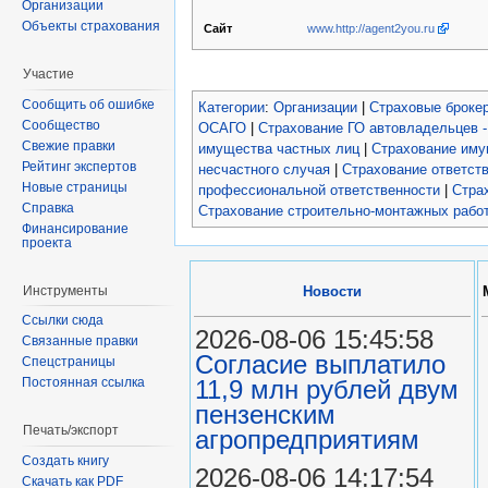
Организации
Объекты страхования
www.http://agent2you.ru
Сайт
Участие
Сообщить об ошибке
Категории
:
Организации
|
Страховые броке
Сообщество
ОСАГО
|
Страхование ГО автовладельцев 
Свежие правки
имущества частных лиц
|
Страхование иму
Рейтинг экспертов
несчастного случая
|
Страхование ответств
Новые страницы
профессиональной ответственности
|
Стра
Справка
Страхование строительно-монтажных рабо
Финансирование
проекта
Инструменты
Новости
Ссылки сюда
2026-08-06 15:45:58
Связанные правки
Согласие выплатило
Спецстраницы
11,9 млн рублей двум
Постоянная ссылка
пензенским
Печать/экспорт
агропредприятиям
Создать книгу
2026-08-06 14:17:54
Скачать как PDF