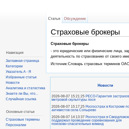
Статья
Обсуждение
Страховые брокеры
Страховые брокеры
- это юридические или физические лица, з
Навигация
деятельность по страхованию от своего им
Заглавная страница
Источник:Словарь страховых терминов ОАО
Категории
Указатель А - Я
Избранные статьи
Новости
Новости
Аналитика и статистика
Знаете ли Вы, что...
2026-08-07 15:21:25
РЕСО-Гарантия застрахов
Случайная ссылка
метровой скульптуры лося
2026-08-07 15:17:25
Росгосстрах в Костроме 
активистов села Сопырево
Основные статьи
2026-08-07 14:13:37
Росгосстрах в Свердловск
Страховые термины
поддержал проведение соревнования для
поисково‑спасательных команд
Персоналии