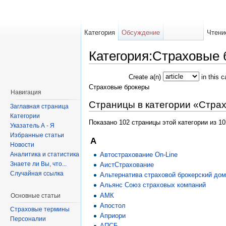
Категория
Обсуждение
Чтени
Категория:Страховые 
Create a(n)
in this 
Страховые брокеры
Навигация
Страницы в категории «Стра
Заглавная страница
Категории
Показано 102 страницы этой категории из 10
Указатель А - Я
Избранные статьи
А
Новости
Автострахование On-Line
Аналитика и статистика
Знаете ли Вы, что...
АистСтрахование
Случайная ссылка
Альтернатива страховой брокерский до
Альянс Союз страховых компаний
АМК
Основные статьи
Апостол
Страховые термины
Априори
Персоналии
АПСБ