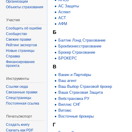
Организации
АС Защиты
Объекты страхования
Аспект
АСТ
Участие
АФМ
Сообщить об ошибке
Б
Сообщество
Свежие правки
Балтик Лэнд Страхование
Рейтинг экспертов
Брокбизнесстрахование
Новые страницы
Брокер Страхование
Справка
БРОКЕРС
Финансирование
проекта
В
Ванин и Партнёры
Инструменты
Ваш агент
Ваш Выбор Страховой брокер
Ссылки сюда
Ваша Страховая Защита
Связанные правки
Спецстраницы
Вебстраховка РУ
Постоянная ссылка
Виллис СНГ
Витомс
Восточные брокеры
Печать/экспорт
Г
Создать книгу
Скачать как PDF