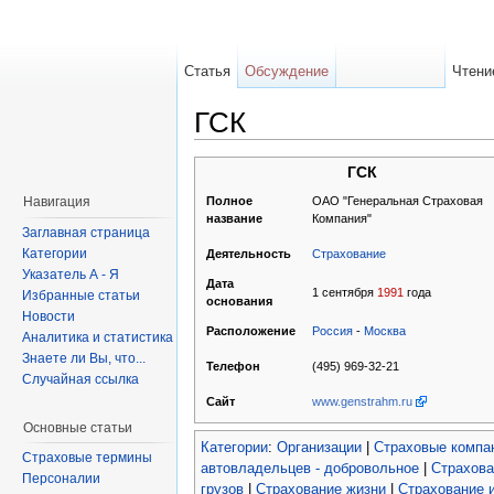
Статья
Обсуждение
Чтени
ГСК
ГСК
ОАО "Генеральная Страховая
Навигация
Полное
Компания"
название
Заглавная страница
Категории
Страхование
Деятельность
Указатель А - Я
Дата
1 сентября
1991
года
Избранные статьи
основания
Новости
Россия
-
Москва
Расположение
Аналитика и статистика
Знаете ли Вы, что...
(495) 969-32-21
Телефон
Случайная ссылка
www.genstrahm.ru
Сайт
Основные статьи
Категории
:
Организации
|
Страховые компа
Страховые термины
автовладельцев - добровольное
|
Страхова
Персоналии
грузов
|
Страхование жизни
|
Страхование 