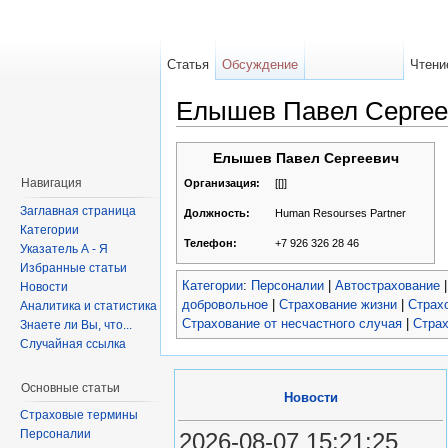
Статья
Обсуждение
Чтени
Елышев Павел Серге
Елышев Павел Сергеевич
Навигация
[[]]
Организация:
Заглавная страница
Human Resourses Partner
Должность:
Категории
+7 926 326 28 46
Телефон:
Указатель А - Я
Избранные статьи
Категории
:
Персоналии
|
Автострахование
Новости
добровольное
|
Страхование жизни
|
Страх
Аналитика и статистика
Страхование от несчастного случая
|
Стра
Знаете ли Вы, что...
Случайная ссылка
Основные статьи
Новости
Страховые термины
Персоналии
2026-08-07 15:21:25