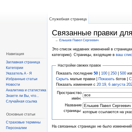
Служебная страница
Связанные правки дл
←
Елышев Павел Сергеевич
Это список недавних изменений в страницах
Навигация
категорию). Страницы, входящие в
ваш спи
Заглавная страница
Настройки свежих правок
Категории
Показать последние
50
|
100
|
250
|
500
из
Указатель А - Я
Скрыть
малые правки |
Показать
ботов |
С
Избранные статьи
Показать изменения с
20:19, 6 августа 20
Новости
Аналитика и статистика
Пространство
Знаете ли Вы, что...
имён:
Случайная ссылка
Название
страницы:
которые ссылаются на ука
Основные статьи
Страховые термины
На связанных страницах не было изменений
Персоналии