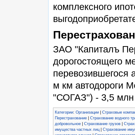
комплексного ипот
выгодоприобретате
Перестрахова
ЗАО "Капиталъ Пе
дорогостоящего м
перевозившегося 
м км автодороги М
"СОГАЗ") - 3,5 млн
Категории
:
Организации
|
Страховые компа
Перестрахование
|
Страхование водного тр
добровольное
|
Страхование грузов
|
Страх
имущества частных лиц
|
Страхование иму