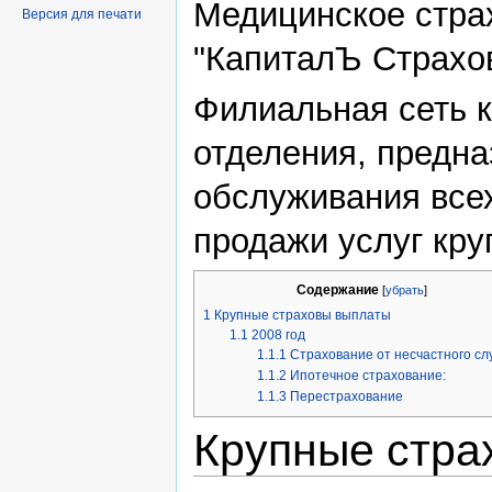
Медицинское стра
Версия для печати
"КапиталЪ Страхо
Филиальная сеть 
отделения, предна
обслуживания всех
продажи услуг кр
Содержание
[
убрать
]
1
Крупные страховы выплаты
1.1
2008 год
1.1.1
Страхование от несчастного сл
1.1.2
Ипотечное страхование:
1.1.3
Перестрахование
Крупные стра