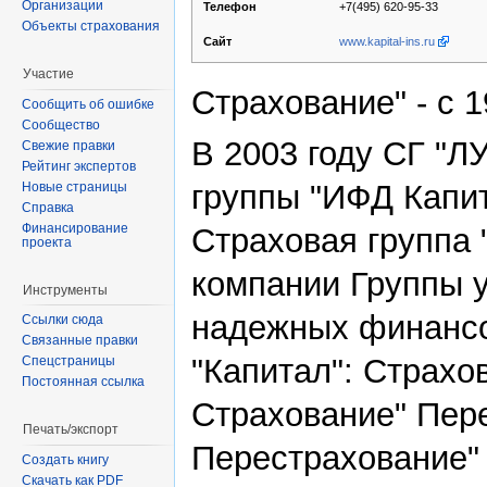
Организации
+7(495) 620-95-33
Телефон
Объекты страхования
www.kapital-ins.ru
Сайт
Участие
Страхование" - с 1
Сообщить об ошибке
Сообщество
В 2003 году СГ "
Свежие правки
Рейтинг экспертов
группы "ИФД Капит
Новые страницы
Справка
Финансирование
Страховая группа 
проекта
компании Группы 
Инструменты
надежных финансо
Ссылки сюда
Связанные правки
"Капитал": Страхо
Спецстраницы
Постоянная ссылка
Страхование" Пер
Печать/экспорт
Перестрахование"
Создать книгу
Скачать как PDF