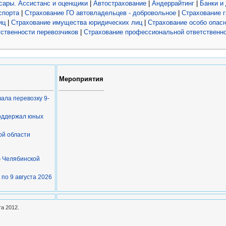
сары. Ассистанс и оценщики
|
Автострахование
|
Андеррайтинг
|
Банки и
спорта
|
Страхование ГО автовладельцев - добровольное
|
Страхование г
иц
|
Страхование имущества юридических лиц
|
Страхование особо опас
тственности перевозчиков
|
Страхование профессиональной ответственн
Мероприятия
ала перевозку 9-
поддержал юных
ой области
ю Челябинской
 по 9 августа 2026
та 2012.