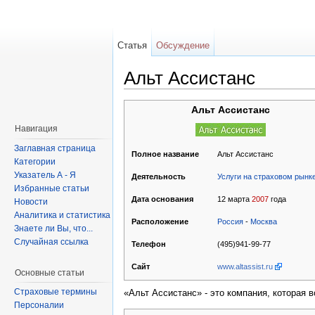
Статья
Обсуждение
Альт Ассистанс
Альт Ассистанс
Навигация
Заглавная страница
Альт Ассистанс
Полное название
Категории
Указатель А - Я
Услуги на страховом рынк
Деятельность
Избранные статьи
12 марта
2007
года
Дата основания
Новости
Аналитика и статистика
Россия
-
Москва
Расположение
Знаете ли Вы, что...
Случайная ссылка
(495)941-99-77
Телефон
www.altassist.ru
Сайт
Основные статьи
Страховые термины
«Альт Ассистанс» - это компания, которая в
Персоналии