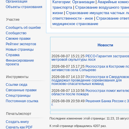
Организации
Категории
:
Организации
|
Аварийные комис
Объекты страхования
транспорта
|
Страхование воздушного тран
жизни
|
Страхование имущества частных л
ответственности - иное
|
Страхование отве
Участие
медицинское страхование
Сообщить об ошибке
Сообщество
Свежие правки
Рейтинг экспертов
Новости
Новые страницы
Справка
2026-08-07 15:21:25
РЕСО-Гарантия застрахов
метровой скульптуры лося
Финансирование
проекта
2026-08-07 15:17:25
Росгосстрах в Костроме 
активистов села Сопырево
Инструменты
2026-08-07 14:13:37
Росгосстрах в Свердловск
поддержал проведение соревнования для
поисково‑спасательных команд
Ссылки сюда
Связанные правки
2026-08-07 13:10:56
Росгосстрах помог жител
области после пожара
Спецстраницы
2026-08-09 20:59:49
Решения Банка России с 3
Постоянная ссылка
г.
Печать/экспорт
Последнее изменение этой страницы: 11:23, 15 авгус
Создать книгу
К этой странице обращались 4207 раз.
Скачать как PDF