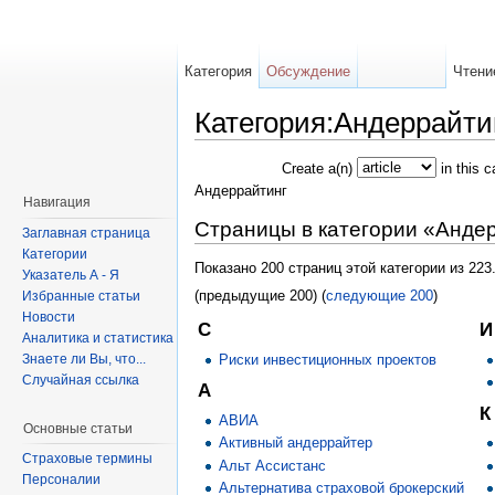
Категория
Обсуждение
Чтени
Категория:Андеррайти
Create a(n)
in this 
Андеррайтинг
Навигация
Страницы в категории «Анде
Заглавная страница
Категории
Показано 200 страниц этой категории из 223
Указатель А - Я
(предыдущие 200) (
следующие 200
)
Избранные статьи
Новости
C
И
Аналитика и статистика
Риски инвестиционных проектов
Знаете ли Вы, что...
Случайная ссылка
А
К
АВИА
Основные статьи
Активный андеррайтер
Страховые термины
Альт Ассистанс
Персоналии
Альтернатива страховой брокерский