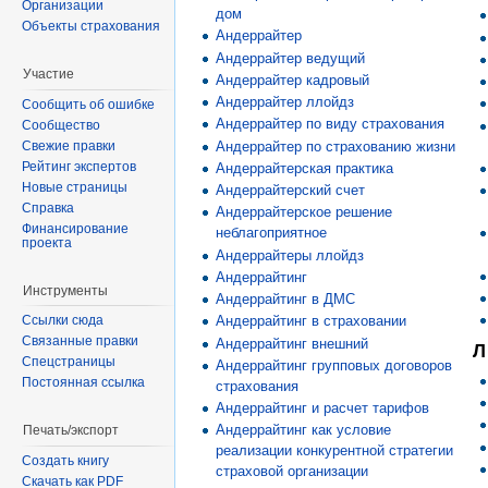
Организации
дом
Объекты страхования
Андеррайтер
Андеррайтер ведущий
Участие
Андеррайтер кадровый
Андеррайтер ллойдз
Сообщить об ошибке
Андеррайтер по виду страхования
Сообщество
Андеррайтер по страхованию жизни
Свежие правки
Рейтинг экспертов
Андеррайтерская практика
Новые страницы
Андеррайтерский счет
Справка
Андеррайтерское решение
Финансирование
неблагоприятное
проекта
Андеррайтеры ллойдз
Андеррайтинг
Инструменты
Андеррайтинг в ДМС
Ссылки сюда
Андеррайтинг в страховании
Связанные правки
Андеррайтинг внешний
Л
Спецстраницы
Андеррайтинг групповых договоров
Постоянная ссылка
страхования
Андеррайтинг и расчет тарифов
Андеррайтинг как условие
Печать/экспорт
реализации конкурентной стратегии
Создать книгу
страховой организации
Скачать как PDF