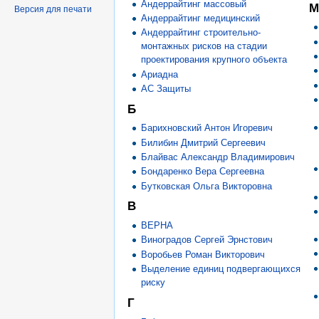
Андеррайтинг массовый
М
Версия для печати
Андеррайтинг медицинский
Андеррайтинг строительно-
монтажных рисков на стадии
проектирования крупного объекта
Ариадна
АС Защиты
Б
Барихновский Антон Игоревич
Билибин Дмитрий Сергеевич
Блайвас Александр Владимирович
Бондаренко Вера Сергеевна
Бутковская Ольга Викторовна
В
ВЕРНА
Виноградов Сергей Эрнстович
Воробьев Роман Викторович
Выделение единиц подвергающихся
риску
Г