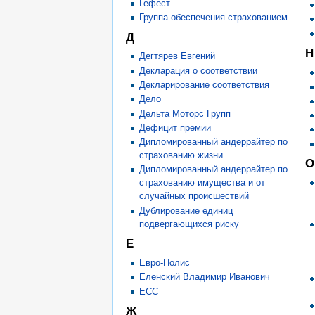
Гефест
Группа обеспечения страхованием
Д
Н
Дегтярев Евгений
Декларация о соответствии
Декларирование соответствия
Дело
Дельта Моторс Групп
Дефицит премии
Дипломированный андеррайтер по
страхованию жизни
О
Дипломированный андеррайтер по
страхованию имущества и от
случайных происшествий
Дублирование единиц
подвергающихся риску
Е
Евро-Полис
Еленский Владимир Иванович
ЕСС
Ж