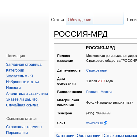
Статья
Обсуждение
Чтени
РОССИЯ-МРД
РОССИЯ-МРД
Московская региональная дире
Навигация
Полное
Страхового общества "РОССИЯ
название
Заглавная страница
Категории
Страхование
Деятельность
Указатель А - Я
Дата
1 июля
2007
года
Избранные статьи
основания
Новости
Россия
-
Москва
Расположение
Аналитика и статистика
Знаете ли Вы, что...
Материнская
Фонд «Народная инициатива»
Случайная ссылка
компания
(495) 799-99-99
Телефон
Основные статьи
www.ros.ru
Сайт
Страховые термины
Персоналии
Категории
:
Организации
|
Страховые компа