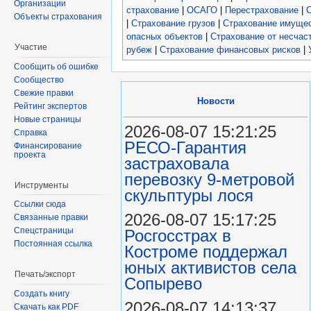
Организации
страхование
|
ОСАГО
|
Перестрахование
|
С
Объекты страхования
|
Страхование грузов
|
Страхование имущес
опасных объектов
|
Страхование от несчас
Участие
рубеж
|
Страхование финансовых рисков
|
Сообщить об ошибке
Сообщество
Свежие правки
Новости
Рейтинг экспертов
Новые страницы
2026-08-07 15:21:25
Справка
РЕСО-Гарантия
Финансирование
проекта
застраховала
перевозку 9-метровой
Инструменты
скульптуры лося
Ссылки сюда
2026-08-07 15:17:25
Связанные правки
Спецстраницы
Росгосстрах в
Постоянная ссылка
Костроме поддержал
юных активистов села
Печать/экспорт
Сопырево
Создать книгу
2026-08-07 14:13:37
Скачать как PDF