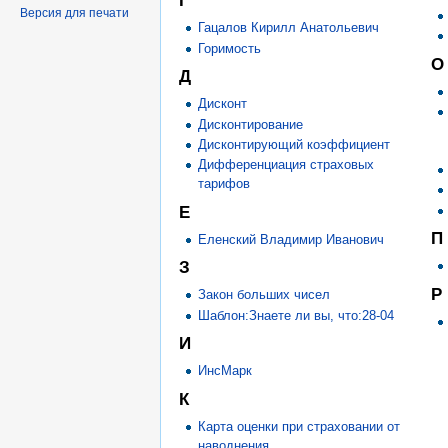
Г
Версия для печати
Гацалов Кирилл Анатольевич
Горимость
О
Д
Дисконт
Дисконтирование
Дисконтирующий коэффициент
Дифференциация страховых
тарифов
Е
П
Еленский Владимир Иванович
З
Р
Закон больших чисел
Шаблон:Знаете ли вы, что:28-04
И
ИнсМарк
К
Карта оценки при страховании от
наводнения