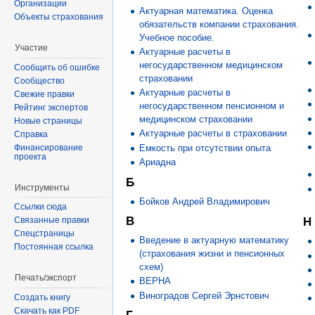
Организации
Актуарная математика. Оценка
Объекты страхования
обязательств компании страхования.
Учебное пособие.
Участие
Актуарные расчеты в
негосударственном медицинском
Сообщить об ошибке
страховании
Сообщество
Актуарные расчеты в
Свежие правки
негосударственном пенсионном и
Рейтинг экспертов
медицинском страховании
Новые страницы
Актуарные расчеты в страховании
Справка
Емкость при отсутствии опыта
Финансирование
проекта
Ариадна
Б
Инструменты
Бойков Андрей Владимирович
Ссылки сюда
В
Связанные правки
Н
Спецстраницы
Введение в актуарную математику
Постоянная ссылка
(страхования жизни и пенсионных
схем)
Печать/экспорт
ВЕРНА
Виноградов Сергей Эрнстович
Создать книгу
Скачать как PDF