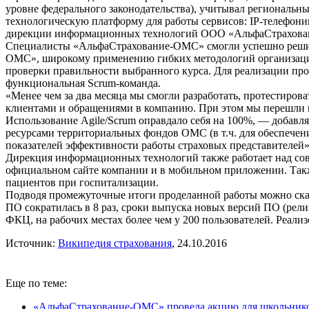
уровне федерального законодательства), учитывал региональны
технологическую платформу для работы сервисов: IP-телефони
дирекции информационных технологий ООО «АльфаСтрахов
Специалисты «АльфаСтрахование-ОМС» смогли успешно решить
ОМС», широкому применению гибких методологий организации 
проверки правильности выбранного курса. Для реализации про
функциональная Scrum-команда.
«Менее чем за два месяца мы смогли разработать, протестир
клиентами и обращениями в компанию. При этом мы перешли 
Использование Agile/Scrum оправдало себя на 100%, — добав
ресурсами территориальных фондов ОМС (в т.ч. для обеспечен
показателей эффективности работы страховых представителей»
Дирекция информационных технологий также работает над сов
официальном сайте компании и в мобильном приложении. Такж
пациентов при госпитализации.
Подводя промежуточные итоги проделанной работы можно сказат
ПО сократилась в 8 раз, сроки выпуска новых версий ПО (рели
ФКЦ, на рабочих местах более чем у 200 пользователей. Реал
Источник:
Википедия страхования
, 24.10.2016
Еще по теме:
«АльфаСтрахование-ОМС» провела акцию для школьник