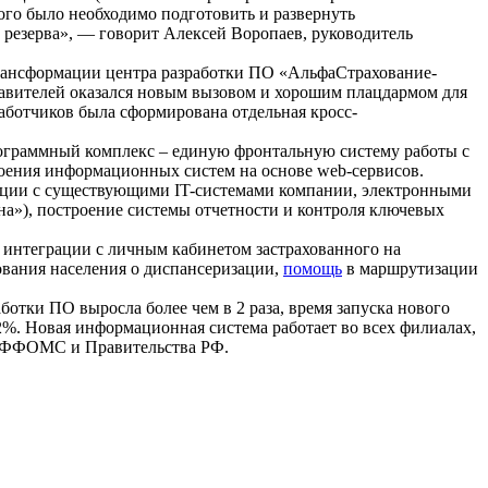
того было необходимо подготовить и развернуть
 резерва», — говорит Алексей Воропаев, руководитель
рансформации центра разработки ПО «АльфаСтрахование-
авителей оказался новым вызовом и хорошим плацдармом для
аботчиков была сформирована отдельная кросс-
рограммный комплекс – единую фронтальную систему работы с
оения информационных систем на основе web-сервисов.
грации с существующими IT-системами компании, электронными
а»), построение системы отчетности и контроля ключевых
интеграции с личным кабинетом застрахованного на
вания населения о диспансеризации,
помощь
в маршрутизации
отки ПО выросла более чем в 2 раза, время запуска нового
,2%. Новая информационная система работает во всех филиалах,
ля ФФОМС и Правительства РФ.