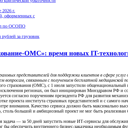
ю критической убыточности
 2026 г.
й, оформленных с
ал по ОСОПО
 рублей за грузовик
ование-ОМС»: время новых IT-технолог
ховых представителей для поддержки клиентов в сфере услуг 
м вопросам, связанным с получением бесплатной медицинской п
го страхования (ОМС), с 1 июля запустили общенациональный п
ез исключения регионах, он был инициирован Минздравом РФ и 
руется согласно поручениям президента РФ для развития механи
ке проекта института страховых представителей и с самого на
нтре внимания. Качество сервиса должно быть максимально выс
но, столь большой и амбициозный проект не мог быть реализов
задача — за 50 дней запустить новые ИТ-сервисы для обслужив
г бы обеспечить внутреннего бизнес-заказчика необходимым фу