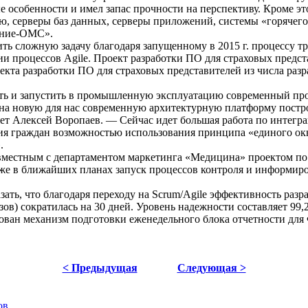
е особенности и имел запас прочности на перспективу. Кроме э
ю, серверы баз данных, серверы приложений, системы «горячего
ание-ОМС».
 сложную задачу благодаря запущенному в 2015 г. процессу т
процессов Agile. Проект разработки ПО для страховых предст
екта разработки ПО для страховых представителей из числа разр
овать и запустить в промышленную эксплуатацию современный п
на новую для нас современную архитектурную платформу постр
ляет Алексей Воропаев. — Сейчас идет большая работа по инте
ия граждан возможностью использования принципа «единого окн
.
местным с департаментом маркетинга «Медицина» проектом по 
е в ближайших планах запуск процессов контроля и информиро
ь, что благодаря переходу на Scrum/Agile эффективность разраб
зов) сократилась на 30 дней. Уровень надежности составляет 99
изован механизм подготовки еженедельного блока отчетности д
< Предыдущая
Следующая >
ов