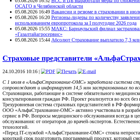
05.08.2026 16:52
ВСС и ЦБ выработали меры по снижени
ОСАГО в Челябинской области
05.08.2026 16:49
Вакансии и резюме в страховании в июле
05.08.2026 16:20
Регионы-лидеры по количеству заявлени
использованием европротокола за I полугодие 2026 года
05.08.2026 15:55
МАКС: Барнаульский филиал застрахов
«Газалтайагросервис»
05.08.2026 15:44
Абсолют Страхование выплатило 7,3 млн
Страховые представители «АльфаСтрах
24.10.2016 10:16 |
С 1 июля в «АльфаСтрахование-ОМС» заработала система стра
сопровождают и информируют 14,5 млн застрахованных по все
Страховщики, работающие в системе обязательного медицинско
консультирования граждан РФ. Проект реализуется во всех б
Трехуровневая система страховых представителей в РФ форми
ООО «АльфаСтрахование-ОМС» активно участвовала в разработ
сервис в РФ. Вопросы медицинского обслуживания всегда в це
обслуживания: от операторов до врачей-экспертов. Естествен
технологий.
«Перед IT-службой «АльфаСтрахование-ОМС» стояла непростая 
короткий срок подготовить программный продукт, который смо