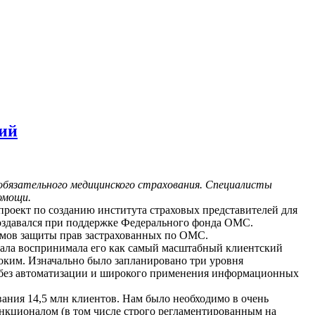
ий
обязательного медицинского страхования. Специалисты
омощи.
роект по созданию института страховых представителей для
создавался при поддержке Федерального фонда ОМС.
змов защиты прав застрахованных по ОМС.
чала воспринимала его как самый масштабный клиентский
оким. Изначально было запланировано три уровня
ан без автоматизации и широкого применения информационных
ания 14,5 млн клиентов. Нам было необходимо в очень
нкционалом (в том числе строго регламентированным на