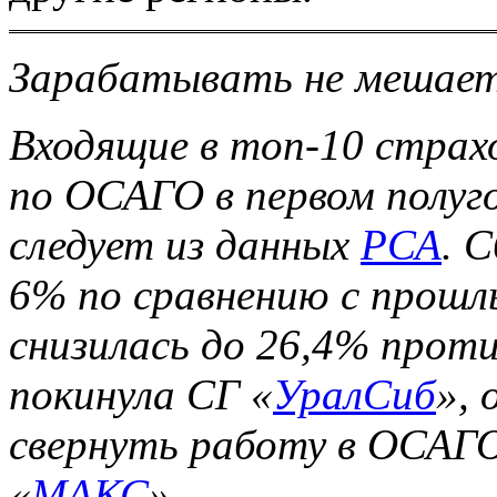
Зарабатывать не мешае
Входящие в топ-10 страх
по ОСАГО в первом полуг
следует из данных
РСА
. 
6% по сравнению с прошл
снизилась до 26,4% прот
покинула СГ «
УралСиб
», 
свернуть работу в ОСАГО
«
МАКС
».