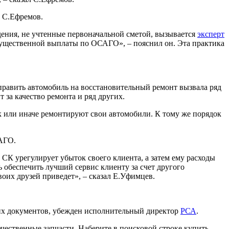
С.Ефремов.
ения, не учтенные первоначальной сметой, вызывается
эксперт
мущественной выплаты по ОСАГО», – пояснил он. Эта практика
авить автомобиль на восстановительный ремонт вызвала ряд
 за качество ремонта и ряд других.
к или иначе ремонтируют свои автомобили. К тому же порядок
САГО.
СК урегулирует убыток своего клиента, а затем ему расходы
 обеспечить лучший сервис клиенту за счет другого
воих друзей приведет», – сказал Е.Уфимцев.
их документов, убежден исполнительный директор
РСА
.
чественные запчасти. Наберите в поисковой строке купить