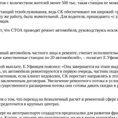
тов с количеством жителей менее 500 тыс. такая станция не може
анций техобслуживания, ведь СК обеспечивают им широкий «ре
у же работу, была значительной. Для водителя, пришедшего «с ули
мцев.
ет, что СТОА проводят ремонт автомобиля, руководствуясь искл
ичный автомобиль частного лица в ремонте, считает исполнител
ве качественные станции по 20 автомобилей», – полагает Е.Уфим
й выплате, Е.Уфимцев пояснил: «Она завершается на этапе выд
ов, их автомобили ремонтируются в первую очередь, частник под
нтников, если клиент недоволен, СК перестает направлять в эт
заключенным договорам. Увеличение ремонтного потока в услови
 существенного расширения потока они готовы давать скидки в 
м о том, что переход на безналичный расчет в ремонтной сфер
средоточатся в крупных центрах.
сфере на автотранспорте создадутся предпосылки для развития ф
Кстати, и сегодня это практикуется, но не в таких масштабах»,