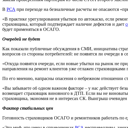
В
РСА
при переходе на безналичные расчеты не опасаются «п
«В практике урегулирования убытков по автокаско, если ремо
страховщика, который подтверждает наличие дефектов и дает
с
будет применяться в ОСАГО.
Очередей не будет
Как показали публичные обсуждения в СМИ, инициатива стра
вопросов со стороны потребителей: не появятся ли очереди в се
«Откуда появятся очереди, если новые убытки на рынок не пр
направления на ремонт клиентов уже отлажен страховщиками п
По его мнению, напрасны опасения о небрежном отношении ст
«Вы забываете об одном важном факторе – у нас действует бе
возмещает страховщик виновного в ДТП. Если вы не виноваты 
страховщика, экономия не в интересах СК. Выигрыш очевиден –
Фактор стабильных цен
Готовность страховщиков ОСАГО и ремонтников работать по
«Это миф, что цены в справочниках
РСА
несправедливы, заниж