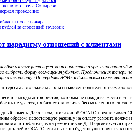
9-метровой скульптуры лося
 активистов села Сопырево
ддержал проведение
области после пожара
 рублей за сгоревший грузовик
т парадигму отношений с клиентами
к сбить пламя растущего мошенничества в урегулировании убы
аво выбрать форму возмещения убытка. Предпочтения теперь п
бщили агентству «Интерфакс-АФИ» в Российском союзе автостр
интересам автовладельца, она избавляет водителя от всех хлопо
ические выгоды автоюристов, которым не находится места в «на
аботать не удастся, их бизнес становится бессмысленным, числ
одный камень. Дело в том, что закон об ОСАГО предписывает СК
им образом, недостающую разницу на оплату ремонта должен ком
ыплатам потребителя, если ремонт после ДТП организуется стр
зноса деталей в ОСАГО, если выплата будет осуществляться в на