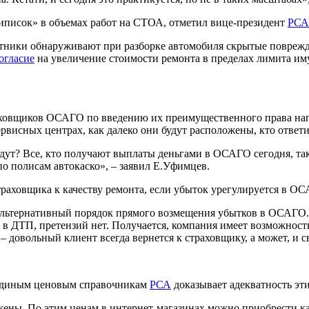
риписок» в объемах работ на СТОА, отметил вице-президент
РСА
нтники обнаруживают при разборке автомобиля скрытые поврежд
огласие
на увеличение стоимости ремонта в пределах лимита и
ховщиков ОСАГО по введению их преимущественного права напр
рвисных центрах, как далеко они будут расположены, кто ответит
идут? Все, кто получают выплаты деньгами в ОСАГО сегодня, та
о полисам автокаско», – заявил Е.Уфимцев.
раховщика к качеству ремонта, если убыток урегулируется в О
зальтернативный порядок прямого возмещения убытков в ОСАГО. 
в ДТП, претензий нет. Получается, компания имеет возможность
 довольный клиент всегда вернется к страховщику, а может, и с
 единым ценовым справочникам
РСА
доказывает адекватность эт
ены. По этим ценам в интернет-магазинах можно приобрести ка