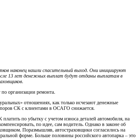
тков наконец нашли спасительный выход. Они инициируют
осле 13 лет денежных выплат будут отданы выплатам в
аховщиков.
т по организации ремонта.
туральных» отношениях, как только исчезают денежные
о споров СК с клиентами в ОСАГО снижается.
 платить по убытку с учетом износа деталей автомобиля, на
пенсировать, по идее, сам водитель. Однако в законе об
аховщиком. Поразмышляв, автостраховщики согласились на
туральной форме. Больше половины российского автопарка – это