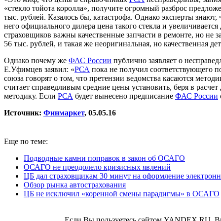
«стекло тойота королла», получите огромный разброс предложе
тыс. рублей. Казалось бы, катастрофа. Однако эксперты знают,
него официального дилера цена такого стекла и увеличивается 
страховщиков важны качественные запчасти в ремонте, но не 
56 тыс. рублей, и такая же неоригинальная, но качественная дет
Однако почему же
ФАС России
публично заявляет о несправе
Е.Уфимцев заявил: «
РСА
пока не получил соответствующего 
союза говорят о том, что претензии ведомства касаются мето
считает справедливым средние цены установить, беря в расчет
методику. Если
РСА
будет вынесено предписание
ФАС России
Источник:
Финмаркет
, 05.05.16
Еще по теме:
Подводные камни поправок в закон об ОСАГО
ОСАГО не преодолело кризисных явлений
ЦБ дал страховщикам 30 минут на оформление электро
Обзор рынка автострахования
ЦБ не исключил «коренной смены парадигмы» в ОСАГО
Если Вы пользуетесь сайтом YANDEX.RU, В