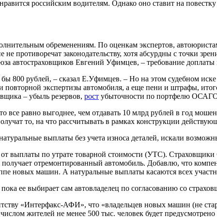
равится российским водителям. Однако оно ставит на повестку 
полнительным обременениям. По оценкам экспертов, автоюристам
не противоречат законодательству, хотя абсурдны с точки зрен
а автостраховщиков Евгений Уфимцев, – требование доплаты п
бы 800 рублей, – сказал Е.Уфимцев. – Но на этом судебном иске 
и повторной экспертизы автомобиля, а еще пени и штрафы, итог
ховщика – убыль резервов,
рост
убыточности по портфелю ОСАГО»
то все равно выгоднее, чем отдавать 10 млрд рублей в год мош
получат то, на что рассчитывать в рамках конструкции действую
натуральные выплаты без учета износа деталей, искали возможн
 от выплаты по утрате товарной стоимости (УТС). Страховщик
то получает отремонтированный автомобиль. Добавлю, что комп
уппе новых машин. А натуральные выплаты касаются всех участ
пока ее выбирает сам автовладелец по согласованию со страхов
тству «Интерфакс-АФИ», что «владельцев новых машин (не стар
числом жителей не менее 500 тыс. человек будет предусмотрено