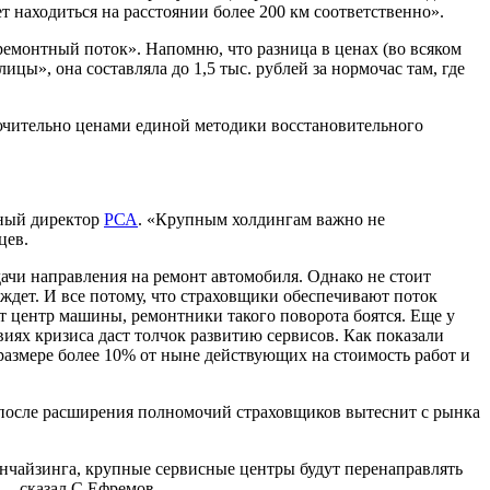
т находиться на расстоянии более 200 км соответственно».
монтный поток». Напомню, что разница в ценах (во всяком
цы», она составляла до 1,5 тыс. рублей за нормочас там, где
ючительно ценами единой методики восстановительного
ьный директор
РСА
. «Крупным холдингам важно не
цев.
ачи направления на ремонт автомобиля. Однако не стоит
ождет. И все потому, что страховщики обеспечивают поток
от центр машины, ремонтники такого поворота боятся. Еще у
ях кризиса даст толчок развитию сервисов. Как показали
размере более 10% от ныне действующих на стоимость работ и
е после расширения полномочий страховщиков вытеснит с рынка
ранчайзинга, крупные сервисные центры будут перенаправлять
 – сказал С.Ефремов.