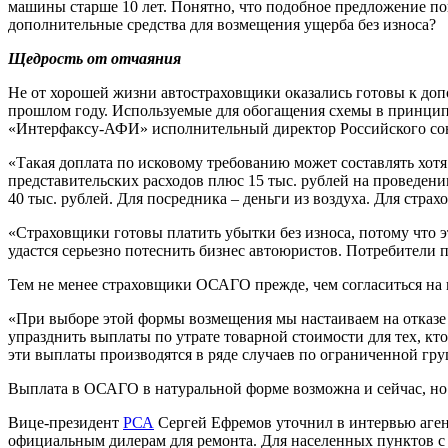
машины старше 10 лет. Понятно, что подобное предложение пон
дополнительные средства для возмещения ущерба без износа?
Щедрость от отчаяния
Не от хорошей жизни автостраховщики оказались готовы к до
прошлом году. Используемые для обогащения схемы в принципе 
«Интерфаксу-АФИ» исполнительный директор Российского союз
«Такая доплата по исковому требованию может составлять хотя 
представительских расходов плюс 15 тыс. рублей на проведени
40 тыс. рублей. Для посредника – деньги из воздуха. Для стра
«Страховщики готовы платить убытки без износа, потому что э
удастся серьезно потеснить бизнес автоюристов. Потребители 
Тем не менее страховщики ОСАГО прежде, чем согласиться на 
«При выборе этой формы возмещения мы настаиваем на отказе
упразднить выплаты по утрате товарной стоимости для тех, к
эти выплаты производятся в ряде случаев по ограниченной гр
Выплата в ОСАГО в натуральной форме возможна и сейчас, но 
Вице-президент
РСА
Сергей Ефремов уточнил в интервью аген
официальным дилерам для ремонта. Для населенных пунктов с 