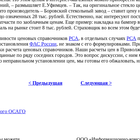
ний, – размышляет Е.Уфимцев. – Так, на оригинальное стекло це
 что производитель – Боровский стекольный завод – ставит цену 
до означенных 28 тыс. рублей. Естественно, нас интересуют пос
запчасти по заоблачным ценам. Еще пример: накладка на бампер
аль на рынке стоит 8 тыс. рублей. Страховщик во всем этом будет
дливости ценовых справочников
РСА
, в отдельных случаях
РСА
п
постановления
ФАС России
, не знаком с его формулировками. П
дики расчета ценовых справочников. Наши расчеты цен в Приволж
 данные по ряду соседних городов. Это вопрос дискуссии, с ним
о неправильном установлении цен, мы готовы его обжаловать,
< Предыдущая
Следующая >
нного ОСАГО
ы можете
ОOO «Информационно-консал