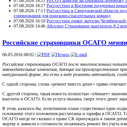
07.08.2026 18:21
РЕСО-Гарантия застраховала перевозку 
07.08.2026 18:17
Росгосстрах в Костроме поддержал юных
07.08.2026 17:13
Росгосстрах в Свердловской области по
соревнования для поисково‑спасательных команд
07.08.2026 16:10
Росгосстрах помог жителю Челябинской 
07.08.2026 14:46
Абсолют Страхование выплатило 8,2 млн
Российские страховщики ОСАГО меняю
06.05.2016 08:02 |
Российские страховщики ОСАГО после многочисленных попыто
законодательные изменения, дающие им преимущественное пр
натуральной форме, то есть в виде ремонта автомобиля, соо
С одной стороны, схема «ремонт вместо денег» прямо отвечает 
С другой стороны, такая новость полностью «убивает» эконом
выплаты в ОСАГО. Если услуга оказана, сверх этого денег зар
В этом, казалось бы, позитивном плане существовал один подв
основании этого положения рассчитаны и тарифы в ОСАГО. Так
ОСАГО нигде не сказано о праве СК принуждать к таким допв
жертву и заявили о готовности оплачивать ремонт без учета и