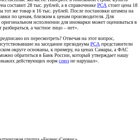
на составит 28 тыс. рублей, а в справочнике
РСА
стоит цена 18
на тот же товар в 16 тыс. рублей. После постановки штампа на
тавки по ценам, близким к ценам производителя. Для
 в оригинальном исполнении для иномарки может оцениваться в
 разбираться, а частное лицо – нет».
редписано их пересмотреть? Отвечая на этот вопрос,
рисутствовавшие на заседании президиума
РСА
представители
ском округе основаны, к примеру, на ценах Самары, а ФАС
 можно обратиться в Банк России, который утверждает нашу
 никаких действующих норм
союз
не нарушал».
тинговая группа «Бизнес-Сервис»