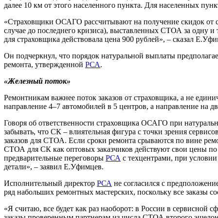
далее 10 км от этого населенного пункта. Для населенных пунк
«Страховщики ОСАГО рассчитывают на получение скидок от ст
случае до последнего кризиса), выставленных СТОА за одну и т
для страховщика действовала цена 900 рублей», – сказал Е.Уфи
Он подчеркнул, что порядок натуральной выплаты предполага
ремонта, утвержденной
РСА
.
«Железный поток»
Ремонтникам важнее поток заказов от страховщика, а не един
направление 4–7 автомобилей в 5 центров, а направление на д
Говоря об ответственности страховщика ОСАГО при натурально
забывать, что СК – влиятельная фигура с точки зрения сервис
заказов для СТОА. Если сроки ремонта срываются по вине ремо
СТОА для СК как оптовых заказчиков действуют свои цены по 
предварительные переговоры
РСА
с техцентрами, при условии
детали», – заявил Е.Уфимцев.
Исполнительный директор
РСА
не согласился с предположение
ряд набольших ремонтных мастерских, поскольку все заказы со
«Я считаю, все будет как раз наоборот: в России в сервисной 
заказы проверенным партнерам из числа СТОА второго эшелона. 