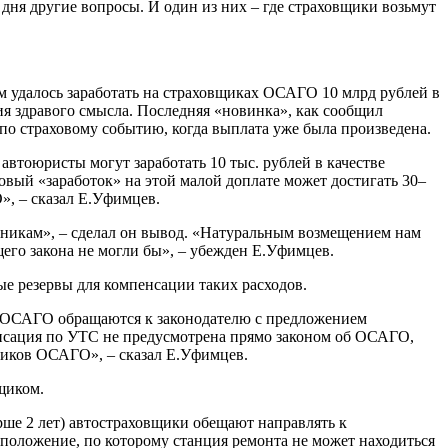
дня другие вопросы. И один из них – где страховщики возьмут
 удалось заработать на страховщиках ОСАГО 10 млрд рублей в
ия здравого смысла. Последняя «новинка», как сообщил
о страховому событию, когда выплата уже была произведена.
автоюристы могут заработать 10 тыс. рублей в качестве
овый «заработок» на этой малой доплате может достигать 30–
, – сказал Е.Уфимцев.
енникам», – сделал он вывод. «Натуральным возмещением нам
щего закона не могли бы», – убежден Е.Уфимцев.
ые резервы для компенсации таких расходов.
и ОСАГО обращаются к законодателю с предложением
енсация по УТС не предусмотрена прямо законом об ОСАГО,
ников ОСАГО», – сказал Е.Уфимцев.
щиком.
ше 2 лет) автостраховщики обещают направлять к
 положение, по которому станция ремонта не может находиться