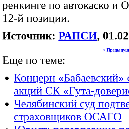
ренкинге по автокаско и
12-й позиции.
Источник:
РАПСИ
, 01.0
< Предыдущ
Еще по теме:
Концерн «Бабаевский» 
акций СК «Гута-довери
Челябинский суд подтв
страховщиков ОСАГО