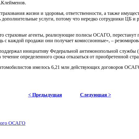
В.Клейменов.
страхования жизни и здоровья, ответственности, а также имущес
 дополнительные услуги, потому что нередко сотрудники ЦБ и 
 что страховые агенты, реализующие полисы ОСАГО, перестанут
едь с каждой продажи они получает комиссионные», – резюмиро
 поддержал инициативу Федеральной антимонопольной службы (
в течение определенного срока отказаться от приобретенной стр
автомобилистов имелось 6,21 млн действующих договоров ОСАГО
< Предыдущая
Следующая >
нного ОСАГО