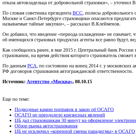
отказа автовладельца от добровольной страховки», – уточнил 
По словам советника президента
ВСС
, полисы добровольного 
Москве и Санкт-Петербурге страховщики опасаются предлагать
называемые тайные закупки», – рассказал В.Клейменов.
Он добавил, что введение «периода охлаждения» не означает,
об имеющихся страховых продуктах агенты все равно будут, в
Как сообщалось ранее, в мае
2015 г
. Центральный банк России
страховании, на время действия которого страхователь сможет 
По данным
РСА
, по состоянию на конец
2014 г
. у московских 
РФ договоров страхования автогражданской ответственности.
Источник:
Агентство «Москва»
, 08.10.15
Еще по теме:
Подводные камни поправок в закон об ОСАГО
ОСАГО не преодолело кризисных явлений
ЦБ дал страховщикам 30 минут на оформление электро
Обзор рынка автострахования
ЦБ не исключил «коренной смены парадигмы» в ОСАГО