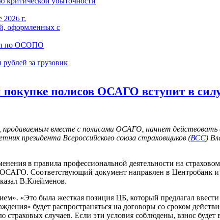
ю критической убыточности
 2026 г.
й, оформленных с
ал по ОСОПО
 рублей за грузовик
 покупке полисов ОСАГО вступит в сил
 продаваемым вместе с полисами ОСАГО, начнет действовать с
етник президента Всероссийского союза страховщиков (
ВСС
) В
енения в правила профессиональной деятельности на страховом
 ОСАГО. Соответствующий документ направлен в Центробанк и в
сказал В.Клейменов.
нием». «Это была жесткая позиция ЦБ, который предлагал ввест
дения» будет распространяться на договоры со сроком действия
о страховых случаев. Если эти условия соблюдены, взнос будет 