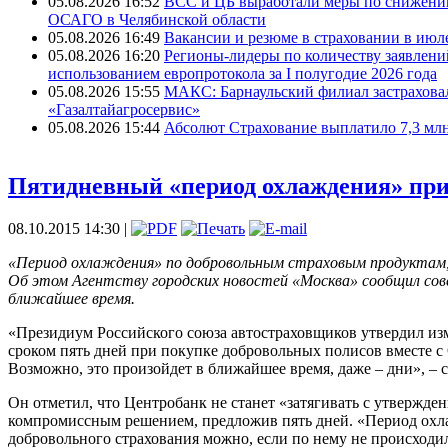
05.08.2026 16:52
ВСС и ЦБ выработали меры по снижени
ОСАГО в Челябинской области
05.08.2026 16:49
Вакансии и резюме в страховании в июле
05.08.2026 16:20
Регионы-лидеры по количеству заявлени
использованием европротокола за I полугодие 2026 года
05.08.2026 15:55
МАКС: Барнаульский филиал застрахов
«Газалтайагросервис»
05.08.2026 15:44
Абсолют Страхование выплатило 7,3 млн
Пятидневный «период охлаждения» при
08.10.2015 14:30 |
«Период охлаждения» по добровольным страховым продуктам,
Об этом Агентству городских новостей «Москва» сообщил сов
ближайшее время.
«Президиум Российского союза автостраховщиков утвердил изм
сроком пять дней при покупке добровольных полисов вместе с
Возможно, это произойдет в ближайшее время, даже – дни», – 
Он отметил, что Центробанк не станет «затягивать с утвержде
компромиссным решением, предложив пять дней. «Период охлаж
добровольного страхования можно, если по нему не происходил