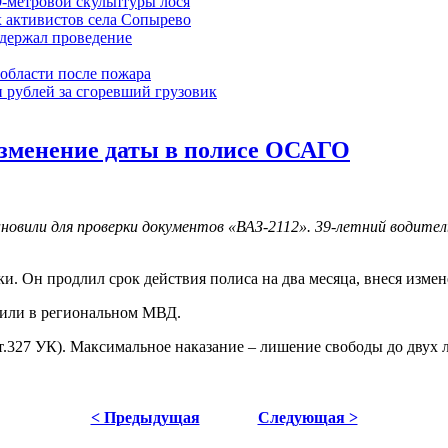
9-метровой скульптуры лося
 активистов села Сопырево
ддержал проведение
области после пожара
 рублей за сгоревший грузовик
изменение даты в полисе ОСАГО
ановили для проверки документов «ВАЗ-2112». 39-летний водит
ки. Он продлил срок действия полиса на два месяца, внеся изм
нили в региональном МВД.
ст.327 УК). Максимальное наказание – лишение свободы до двух л
< Предыдущая
Следующая >