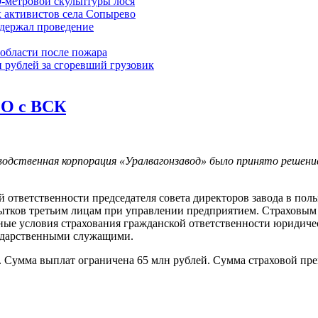
9-метровой скульптуры лося
 активистов села Сопырево
ддержал проведение
области после пожара
 рублей за сгоревший грузовик
&O с ВСК
водственная корпорация «Уралвагонзавод» было принято решен
 ответственности председателя совета директоров завода в поль
тков третьим лицам при управлении предприятием. Страховым с
ые условия страхования гражданской ответственности юридическ
сударственными служащими.
. Сумма выплат ограничена 65 млн рублей. Сумма страховой пре