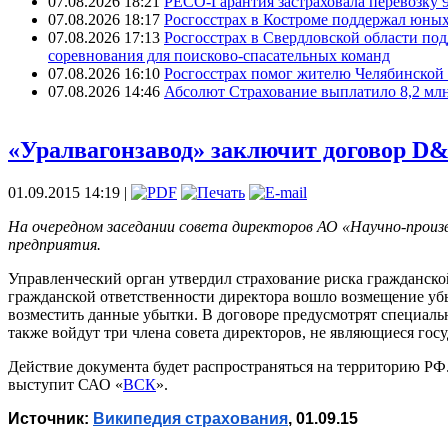
07.08.2026 18:21
РЕСО-Гарантия застраховала перевозку 
07.08.2026 18:17
Росгосстрах в Костроме поддержал юных
07.08.2026 17:13
Росгосстрах в Свердловской области по
соревнования для поисково‑спасательных команд
07.08.2026 16:10
Росгосстрах помог жителю Челябинской 
07.08.2026 14:46
Абсолют Страхование выплатило 8,2 млн
«Уралвагонзавод» заключит договор D
01.09.2015 14:19 |
На очередном заседании совета директоров АО «Научно-произ
предприятия.
Управленческий орган утвердил страхование риска гражданской
гражданской ответственности директора вошло возмещение убы
возместить данные убытки. В договоре предусмотрят специальн
также войдут три члена совета директоров, не являющиеся го
Действие документа будет распространяться на территорию РФ
выступит САО «
ВСК
».
Источник: 
Википедия страхования
, 01.09.15