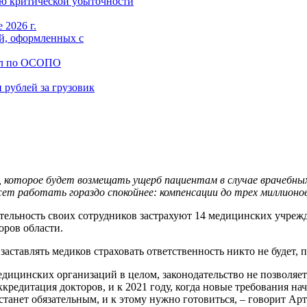
ю критической убыточности
 2026 г.
й, оформленных с
ал по ОСОПО
 рублей за грузовик
 которое будет возмещать ущерб пациентам в случае врачебных 
ет работать гораздо спокойнее: компенсации до трех миллионов
тельность своих сотрудников застрахуют 14 медицинских учрежд
оров области.
аставлять медиков страховать ответственность никто не будет, 
дицинских организаций в целом, законодательство не позволяет
кредитация докторов, и к 2021 году, когда новые требования нач
танет обязательным, и к этому нужно готовиться, – говорит Ар