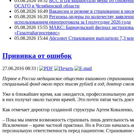
05.08.2026 16:52
ВСС и ЦБ выработали меры по снижени
ОСАГО в Челябинской области
05.08.2026 16:49
Вакансии и резюме в страховании в июле
05.08.2026 16:20
Регионы-лидеры по количеству заявлени
использованием европротокола за I полугодие 2026 года
05.08.2026 15:55
МАКС: Барнаульский филиал застрахов
«Газалтайагросервис»
05.08.2026 15:44
Абсолют Страхование выплатило 7,3 млн
Прививка от ошибок
27.06.2016 08:33 |
Первое в России медицинское общество взаимного страхования,
специальный фонд около трех тысяч рублей в год, доктор смож
Уже в ближайшее время, как ожидается, профессиональную дея
в них получат около тысячи врачей. Это почти пятая часть докт
Как отмечает директор созданной структуры Артем Коваленко, з
– Пока мы имеем возможность страховать лишь деятельность ме
Исключение – врачи частной практики. Но в России началась ак
персональную ответственность перед пациентом. Страхование с