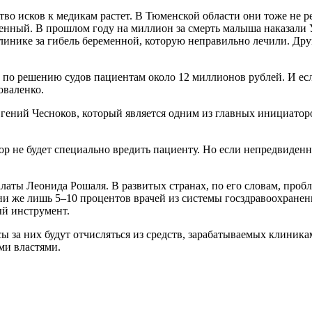
ство исков к медикам растет. В Тюменской области они тоже не р
денный. В прошлом году на миллион за смерть малыша наказали 
инике за гибель беременной, которую неправильно лечили. Дру
 по решению судов пациентам около 12 миллионов рублей. И ес
оваленко.
ений Чесноков, который является одним из главных инициаторо
р не будет специально вредить пациенту. Но если непредвиденн
ты Леонида Рошаля. В развитых странах, по его словам, пробле
ссии же лишь 5–10 процентов врачей из системы госздравоохране
ый инструмент.
ы за них будут отчисляться из средств, зарабатываемых клини
ми властями.