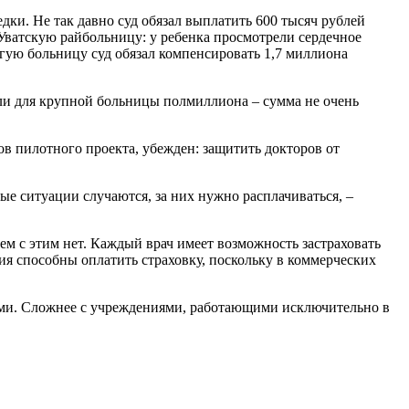
едки. Не так давно суд обязал выплатить 600 тысяч рублей
Уватскую райбольницу: у ребенка просмотрели сердечное
гую больницу суд обязал компенсировать 1,7 миллиона
ли для крупной больницы полмиллиона – сумма не очень
в пилотного проекта, убежден: защитить докторов от
ые ситуации случаются, за них нужно расплачиваться, –
м с этим нет. Каждый врач имеет возможность застраховать
ния способны оплатить страховку, поскольку в коммерческих
ками. Сложнее с учреждениями, работающими исключительно в