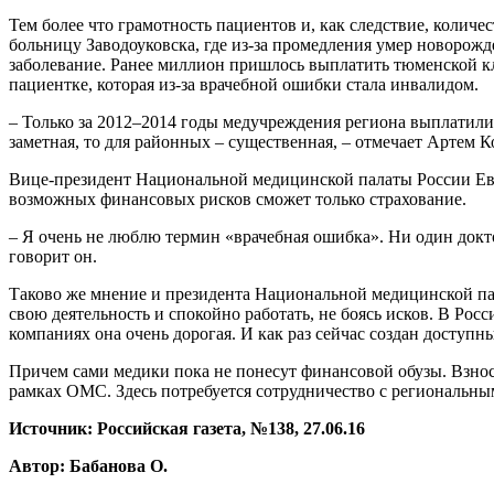
Тем более что грамотность пациентов и, как следствие, количе
больницу Заводоуковска, где из-за промедления умер новорож
заболевание. Ранее миллион пришлось выплатить тюменской кл
пациентке, которая из-за врачебной ошибки стала инвалидом.
– Только за 2012–2014 годы медучреждения региона выплатили
заметная, то для районных – существенная, – отмечает Артем К
Вице-президент Национальной медицинской палаты России Евг
возможных финансовых рисков сможет только страхование.
– Я очень не люблю термин «врачебная ошибка». Ни один докто
говорит он.
Таково же мнение и президента Национальной медицинской пала
свою деятельность и спокойно работать, не боясь исков. В Ро
компаниях она очень дорогая. И как раз сейчас создан доступн
Причем сами медики пока не понесут финансовой обузы. Взнос
рамках ОМС. Здесь потребуется сотрудничество с региональны
Источник: Российская газета, №138, 27.06.16
Автор: Бабанова О.