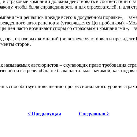
, и страховые компании должны действовать в соответствии с за
кону, чтобы была справедливость и для страхователей, и для с
омпаниями решались прежде всего в досудебном порядке», – зам
врежденного автотранспорта (утверждается Центробанком). «Мож
ницы цен часто возникают споры со страховыми компаниями», – за
адзора, страховых компаний (во встрече участвовал и президент
ументы сторон.
так называемых автоюристов – скупающих право требования стр
чевой на встрече. «Она не была настолько значимой, как подав
лишь способствует повышению профессионального уровня страхов
< Предыдущая
Следующая >