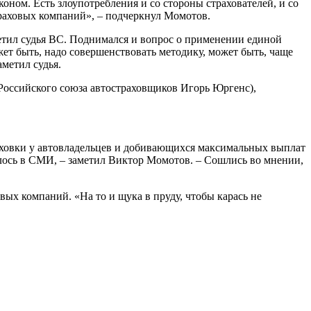
коном. Есть злоупотребления и со стороны страхователей, и со
траховых компаний», – подчеркнул Момотов.
етил судья ВС. Поднимался и вопрос о применении единой
ет быть, надо совершенствовать методику, может быть, чаще
метил судья.
 Российского союза автостраховщиков Игорь Юргенс),
аховки у автовладельцев и добивающихся максимальных выплат
алось в СМИ, – заметил Виктор Момотов. – Сошлись во мнении,
ых компаний. «На то и щука в пруду, чтобы карась не