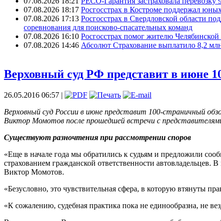
07.08.2026 18:21
РЕСО-Гарантия застраховала перевозку 
07.08.2026 18:17
Росгосстрах в Костроме поддержал юных
07.08.2026 17:13
Росгосстрах в Свердловской области по
соревнования для поисково‑спасательных команд
07.08.2026 16:10
Росгосстрах помог жителю Челябинской 
07.08.2026 14:46
Абсолют Страхование выплатило 8,2 млн
Верховный суд РФ представит в июне 
26.05.2016 06:57 |
Верховный суд России в июне представит 100-страничный обз
Виктор Момотов после прошедшей встречи с представителями
Существуют разночтения при рассмотрении споров
«Еще в начале года мы обратились к судьям и предложили сооб
страхованием гражданской ответственности автовладельцев. В 
Виктор Момотов.
«Безусловно, это чувствительная сфера, в которую втянуты пр
«К сожалению, судебная практика пока не единообразна, не в