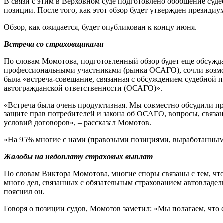
В связи с этим в Верховном суде подготовлено обобщение суд
позиции. После того, как этот обзор будет утвержден президиу
Обзор, как ожидается, будет опубликован к концу июня.
Встреча со страховщиками
По словам Момотова, подготовленный обзор будет еще обсуждат
профессиональными участниками (рынка ОСАГО), сочли возмож
была «встреча-совещание, связанная с обсуждением судебной п
автогражданской ответственности (ОСАГО)».
«Встреча была очень продуктивная. Мы совместно обсудили п
защите прав потребителей и закона об ОСАГО, вопросы, связа
условий договоров», – рассказал Момотов.
«На 95% многие с нами (правовыми позициями, выработанными
Жалобы на недоплату страховых выплат
По словам Виктора Момотова, многие споры связаны с тем, что
много дел, связанных с обязательным страхованием автовладел
пояснил он.
Говоря о позиции судов, Момотов заметил: «Мы полагаем, что 