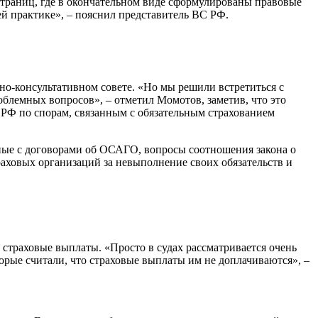
страниц, где в окончательном виде сформулированы правовые
оей практике», – пояснил представитель ВС РФ.
чно-консультативном совете. «Но мы решили встретиться с
лемных вопросов», – отметил Момотов, заметив, что это
е РФ по спорам, связанным с обязательным страхованием
ные с договорами об ОСАГО, вопросы соотношения закона о
раховых организаций за невыполнение своих обязательств и
 страховые выплаты. «Просто в судах рассматривается очень
орые считали, что страховые выплаты им не доплачиваются», –