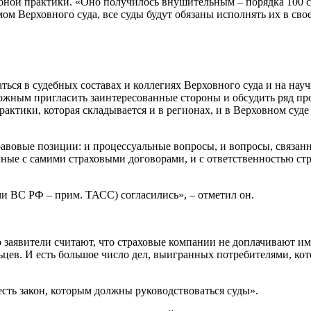
ебной практики. «Оно получилось внушительным – порядка 100 
мом Верховного суда, все суды будут обязаны исполнять их в св
ься в судебных составах и коллегиях Верховного суда и на нау
ным пригласить заинтересованные стороны и обсудить ряд проб
рактики, которая складывается и в регионах, и в Верховном суд
равовые позиции: и процессуальные вопросы, и вопросы, связан
нные с самими страховыми договорами, и с ответственностью ст
 ВС РФ – прим. ТАСС) согласились», – отметил он.
 заявители считают, что страховые компании не доплачивают им
ьцев. И есть большое число дел, выигранных потребителями, кот
есть закон, которым должны руководствоваться суды».