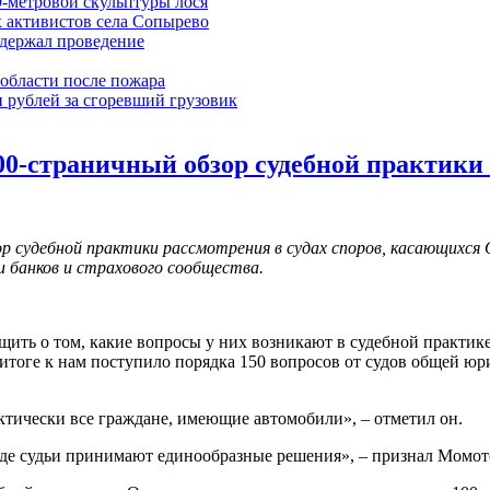
9-метровой скульптуры лося
 активистов села Сопырево
ддержал проведение
области после пожара
 рублей за сгоревший грузовик
100-страничный обзор судебной практик
ор судебной практики рассмотрения в судах споров, касающихс
 банков и страхового сообщества.
щить о том, какие вопросы у них возникают в судебной практик
итоге к нам поступило порядка 150 вопросов от судов общей юр
актически все граждане, имеющие автомобили», – отметил он.
езде судьи принимают единообразные решения», – признал Момот