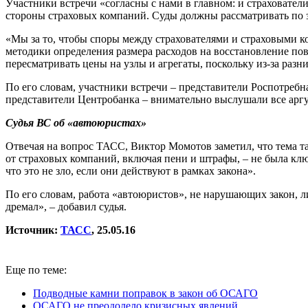
Участники встречи «согласны с нами в главном: и страхователи
стороны страховых компаний. Суды должны рассматривать по за
«Мы за то, чтобы споры между страхователями и страховыми к
методики определения размера расходов на восстановление по
пересматривать цены на узлы и агрегаты, поскольку из-за раз
По его словам, участники встречи – представители Роспотребн
представители Центробанка – внимательно выслушали все арг
Судья ВС об «автоюристах»
Отвечая на вопрос ТАСС, Виктор Момотов заметил, что тема 
от страховых компаний, включая пени и штрафы, – не была клю
что это не зло, если они действуют в рамках закона».
По его словам, работа «автоюристов», не нарушающих закон, 
дремал», – добавил судья.
Источник:
ТАСС
, 25.05.16
Еще по теме:
Подводные камни поправок в закон об ОСАГО
ОСАГО не преодолело кризисных явлений