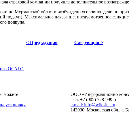
иала страховой компании получила дополнительное вознагражден
и по Мурманской области возбуждено уголовное дело по призна
ий подкуп). Максимальное наказание, предусмотренное санкцией
ого подкупа.
< Предыдущая
Следующая >
нного ОСАГО
ы можете
ОOO «Информационно-консал
Tел. +7 (905) 728-999-5
 на установку
e-mail: info@wiki-ins.ru
143930, Московская обл., г. 