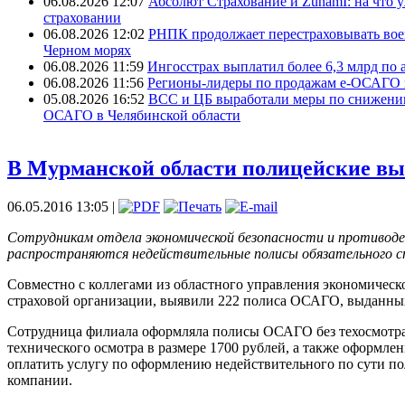
06.08.2026 12:07
Абсолют Страхование и ZunamI: на что 
страховании
06.08.2026 12:02
РНПК продолжает перестраховывать вое
Черном морях
06.08.2026 11:59
Ингосстрах выплатил более 6,3 млрд по 
06.08.2026 11:56
Регионы-лидеры по продажам е-ОСАГО за
05.08.2026 16:52
ВСС и ЦБ выработали меры по снижени
ОСАГО в Челябинской области
В Мурманской области полицейские вы
06.05.2016 13:05 |
Сотрудникам отдела экономической безопасности и противод
распространяются недействительные полисы обязательного 
Совместно с коллегами из областного управления экономичес
страховой организации, выявили 222 полиса ОСАГО, выданных 
Сотрудница филиала оформляла полисы ОСАГО без техосмотра 
технического осмотра в размере 1700 рублей, а также оформле
оплатить услугу по оформлению недействительного по сути п
компании.