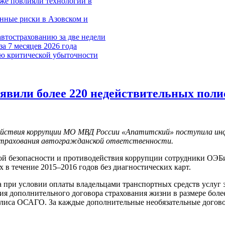
уже повлияли технологии в
нные риски в Азовском и
автострахованию за две недели
 7 месяцев 2026 года
ю критической убыточности
явили более 220 недействительных пол
ействия коррупции МО МВД России «Апатитский» поступила инф
страхования автогражданской ответственности.
кой безопасности и противодействия коррупции сотрудники ОЭБ
в течение 2015–2016 годов без диагностических карт.
при условии оплаты владельцами транспортных средств услуг 
ния дополнительного договора страхования жизни в размере бол
олиса ОСАГО. За каждые дополнительные необязательные догово