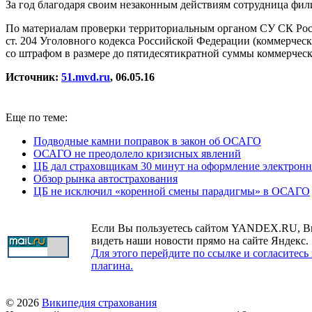
За год благодаря своим незаконным действиям сотрудница фил
По материалам проверки территориальным органом СУ СК Росси
ст. 204 Уголовного кодекса Российской Федерации (коммерческ
со штрафом в размере до пятидесятикратной суммы коммерческ
Источник:
51.mvd.ru
, 06.05.16
Еще по теме:
Подводные камни поправок в закон об ОСАГО
ОСАГО не преодолело кризисных явлений
ЦБ дал страховщикам 30 минут на оформление электро
Обзор рынка автострахования
ЦБ не исключил «коренной смены парадигмы» в ОСАГО
Если Вы пользуетесь сайтом YANDEX.RU, В
видеть наши новости прямо на сайте Яндекс.
Для этого перейдите по ссылке и согласитесь
плагина.
© 2026
Википедия страхования