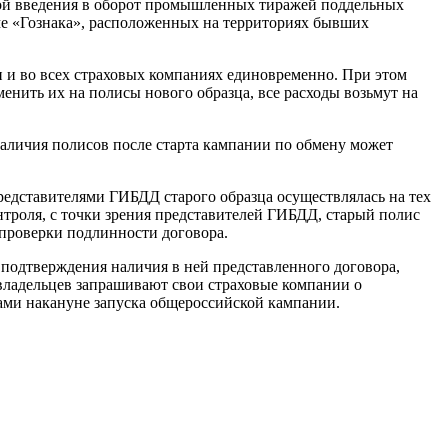
ой введения в оборот промышленных тиражей поддельных
ме «Гознака», расположенных на территориях бывших
и и во всех страховых компаниях единовременно. При этом
нить их на полисы нового образца, все расходы возьмут на
 наличия полисов после старта кампании по обмену может
едставителями ГИБДД старого образца осуществлялась на тех
нтроля, с точки зрения представителей ГИБДД, старый полис
проверки подлинности договора.
 подтверждения наличия в ней представленного договора,
владельцев запрашивают свои страховые компании о
ами накануне запуска общероссийской кампании.