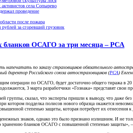
9-метровой скульптуры лося
 активистов села Сопырево
ддержал проведение
области после пожара
 рублей за сгоревший грузовик
ых бланков ОСАГО за три месяца – РСА
ь напечатать по заказу страховщиков обязательного автострах
ый директор Российского союза автостраховщиков (
РСА
) Евге
дящим операции по ОСАГО, будет достаточно общего тиража в 20
родолжаются, 3 марта разработчики «Гознака» представят свои 
ей группы, сказал, что эксперты пришли к выводу, что даже б
ри котором подделка полисов нового образца окажется невозмо
ышенной степенью защиты, которая потребует их отнесения к др
енежных знаков, однако это было признано излишним. И не толь
й по хранению бланков ОСАГО с повышенной степенью защиты», 