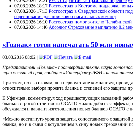
07.08.2026 18:21
РЕСО-Гарантия застраховала перевозку 
07.08.2026 18:17
Росгосстрах в Костроме поддержал юных
07.08.2026 17:13
Росгосстрах в Свердловской области по
соревнования для поисково‑спасательных команд
07.08.2026 16:10
Росгосстрах помог жителю Челябинской 
07.08.2026 14:46
Абсолют Страхование выплатило 8,2 млн
«Гознак» готов напечатать 50 млн нов
03.03.2016 08:02 |
Представители «Гознака» подтвердили техническую готовност
трехмесячный срок, сообщил «Интерфаксу-АФИ» исполнительн
При этом, по его словам, «на первом этапе компаниям, прово
относительно выбора проекта бланка и степеней его защиты п
Е.Уфимцев, комментируя ход предшествующих заседаний рабоч
бланков строгой отчетности ОСАГО можно добиться эффекта, п
обсуждался и вариант изготовления новых бланков ОСАГО с пов
«Можно достигнуть уровня защиты, сопоставимого с защитой д
бланка, но и в связи с вступлением в силу новых требовани