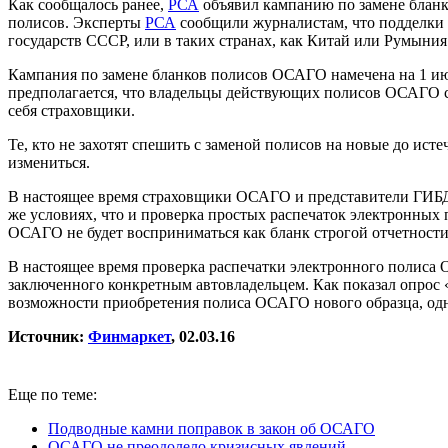
Как сообщалось ранее,
РСА
объявил кампанию по замене блан
полисов. Эксперты
РСА
сообщили журналистам, что подделки 
государств СССР, или в таких странах, как Китай или Румыния
Кампания по замене бланков полисов ОСАГО намечена на 1 июл
предполагается, что владельцы действующих полисов ОСАГО с 
себя страховщики.
Те, кто не захотят спешить с заменой полисов на новые до ист
измениться.
В настоящее время страховщики ОСАГО и представители ГИБДД
же условиях, что и проверка простых распечаток электронных 
ОСАГО не будет восприниматься как бланк строгой отчетност
В настоящее время проверка распечатки электронного полиса
заключенного конкретным автовладельцем. Как показал опрос 
возможности приобретения полиса ОСАГО нового образца, одн
Источник:
Финмаркет
, 02.03.16
Еще по теме:
Подводные камни поправок в закон об ОСАГО
ОСАГО не преодолело кризисных явлений