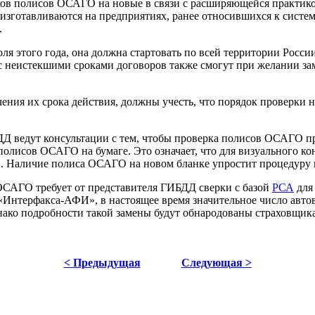
ков полисов ОСАГО на новые в связи с расширяющейся практик
изготавливаются на предприятиях, ранее относившихся к систе
.
я этого года, она должна стартовать по всей территории Росси
неистекшими сроками договоров также смогут при желании заме
ечения их срока действия, должны учесть, что порядок проверки
 ведут консультации с тем, чтобы проверка полисов ОСАГО пр
полисов ОСАГО на бумаге. Это означает, что для визуального ко
и. Наличие полиса ОСАГО на новом бланке упростит процедуру 
 ОСАГО требует от представителя ГИБДД сверки с базой
РСА
для
«Интерфакса-АФИ», в настоящее время значительное число авто
ако подробности такой замены будут обнародованы страховщик
< Предыдущая
Следующая >