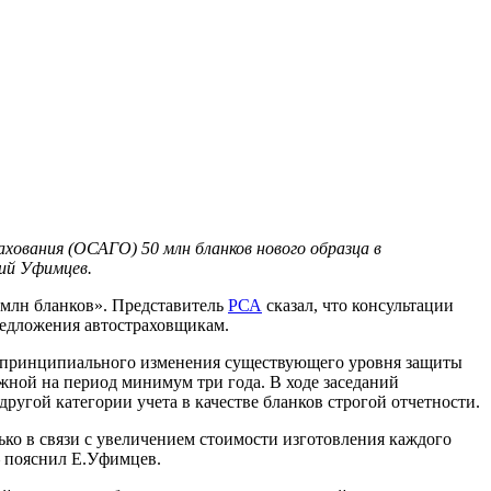
ования (ОСАГО) 50 млн бланков нового образца в
ний Уфимцев.
 млн бланков». Представитель
РСА
сказал, что консультации
предложения автостраховщикам.
ез принципиального изменения существующего уровня защиты
жной на период минимум три года. В ходе заседаний
угой категории учета в качестве бланков строгой отчетности.
ко в связи с увеличением стоимости изготовления каждого
– пояснил Е.Уфимцев.