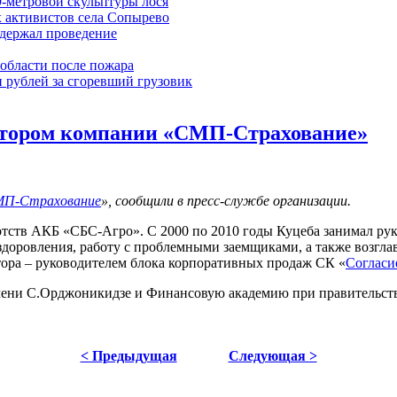
9-метровой скульптуры лося
 активистов села Сопырево
ддержал проведение
области после пожара
 рублей за сгоревший грузовик
ектором компании «СМП-Страхование»
П-Страхование
», сообщили в пресс-службе организации.
ротств АКБ «СБС-Агро». С 2000 по 2010 годы Куцеба занимал ру
доровления, работу с проблемными заемщиками, а также возглав
тора – руководителем блока корпоративных продаж СК «
Согласи
ени С.Орджоникидзе и Финансовую академию при правительстве
< Предыдущая
Следующая >