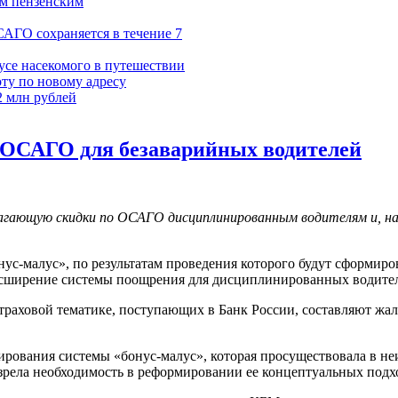
ум пензенским
САГО сохраняется в течение 7
усе насекомого в путешествии
ту по новому адресу
2 млн рублей
о ОСАГО для безаварийных водителей
лагающую скидки по ОСАГО дисциплинированным водителям и, н
нус-малус», по результатам проведения которого будут сформи
расширение системы поощрения для дисциплинированных водите
страховой тематике, поступающих в Банк России, составляют жа
рования системы «бонус-малус», которая просуществовала в неиз
азрела необходимость в реформировании ее концептуальных подх