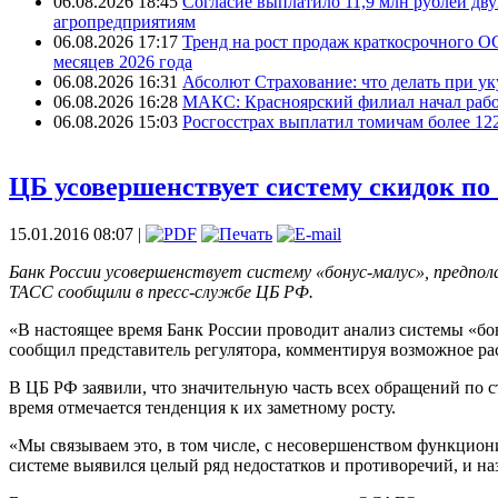
06.08.2026 18:45
Согласие выплатило 11,9 млн рублей дв
агропредприятиям
06.08.2026 17:17
Тренд на рост продаж краткосрочного О
месяцев 2026 года
06.08.2026 16:31
Абсолют Страхование: что делать при ук
06.08.2026 16:28
МАКС: Красноярский филиал начал рабо
06.08.2026 15:03
Росгосстрах выплатил томичам более 12
ЦБ усовершенствует систему скидок п
15.01.2016 08:07 |
Банк России усовершенствует систему «бонус-малус», предпо
ТАСС сообщили в пресс-службе ЦБ РФ.
«В настоящее время Банк России проводит анализ системы «бо
сообщил представитель регулятора, комментируя возможное 
В ЦБ РФ заявили, что значительную часть всех обращений по 
время отмечается тенденция к их заметному росту.
«Мы связываем это, в том числе, с несовершенством функциони
системе выявился целый ряд недостатков и противоречий, и н