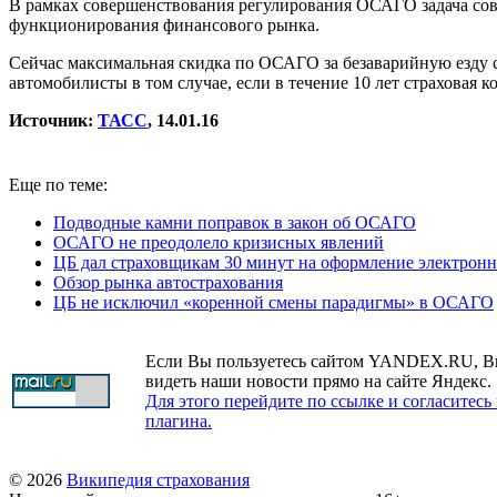
В рамках совершенствования регулирования ОСАГО задача со
функционирования финансового рынка.
Сейчас максимальная скидка по ОСАГО за безаварийную езду с
автомобилисты в том случае, если в течение 10 лет страховая
Источник:
ТАСС
, 14.01.16
Еще по теме:
Подводные камни поправок в закон об ОСАГО
ОСАГО не преодолело кризисных явлений
ЦБ дал страховщикам 30 минут на оформление электро
Обзор рынка автострахования
ЦБ не исключил «коренной смены парадигмы» в ОСАГО
Если Вы пользуетесь сайтом YANDEX.RU, В
видеть наши новости прямо на сайте Яндекс.
Для этого перейдите по ссылке и согласитесь
плагина.
© 2026
Википедия страхования