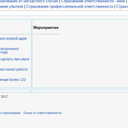
рахование от несчастного случая
|
Страхование ответственности - иное
|
ание убытков
|
Страхование профессиональной ответственности
|
Страх
Мероприятия
млн рублей двум
ткосрочного
 года
 делать при укусе
ал начал работу
мичам более 122
 2017.
я страховании
Отказ от ответственности