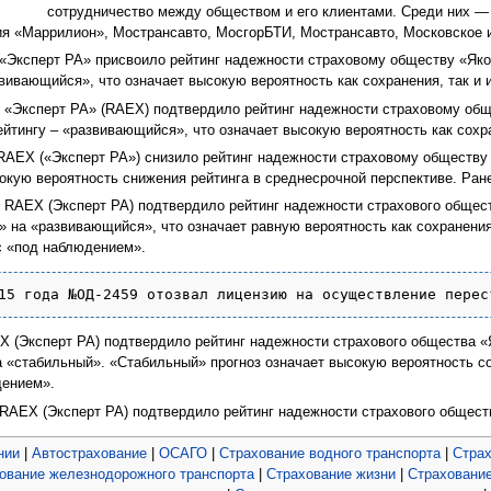
сотрудничество между обществом и его клиентами. Среди них — 
ия «Маррилион», Мострансавто, МосгорБТИ, Мострансавто, Московское 
о «Эксперт РА» присвоило рейтинг надежности страховому обществу «Як
азвивающийся», что означает высокую вероятность как сохранения, так и
о «Эксперт РА» (RAEX) подтвердило рейтинг надежности страховому общ
рейтингу – «развивающийся», что означает высокую вероятность как сохр
о RAEX («Эксперт РА») снизило рейтинг надежности страховому обществу
сокую вероятность снижения рейтинга в среднесрочной перспективе. Ра
о RAEX (Эксперт РА) подтвердило рейтинг надежности страхового общес
о» на «развивающийся», что означает равную вероятность как сохранения
ус «под наблюдением».
15 года №ОД-2459 отозвал лицензию на осуществление перес
EX (Эксперт РА) подтвердило рейтинг надежности страхового общества «
а «стабильный». «Стабильный» прогноз означает высокую вероятность со
дением».
 RAEX (Эксперт РА) подтвердило рейтинг надежности страхового общест
нии
|
Автострахование
|
ОСАГО
|
Страхование водного транспорта
|
Страх
ование железнодорожного транспорта
|
Страхование жизни
|
Страховани