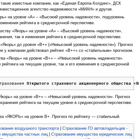
такие известные компании, как «Единая Европа-Холдинг», ДСК
инвестиционное агентство недвижимости «МИАН» и другие.
орь» на уровне «А» – «Высокий уровень надежности», подуровень
 изменения рейтинга в среднесрочной перспективе.
еству «Якорь» на уровне «А» – «Высокий уровень надежности»,
анения, так и изменения рейтинга в среднесрочной перспективе.
 «Якорь» до уровня «В+» («Невысокий уровень надежности»). Прогноз
нее у компании действовал рейтинг «В++» со «стабильным» прогнозом.
тва «Якорь» на уровне «B+» – «Невысокий уровень надежности».
 рейтинга на текущем уровне, так и его изменения в среднесрочной
трахования 
Открытого страхового акционерного общества «Я
Якорь» на уровне «B+» – «Невысокий уровень надежности». Прогноз
хранения рейтинга на текущем уровне в среднесрочной перспективе.
ва «ЯКОРЬ» на уровне B+. Прогноз по рейтингу — стабильный.
ование воздушного транспорта
|
Страхование ГО автовладельцев -
е имущества частных лиц
|
Страхование имущества юридических лиц