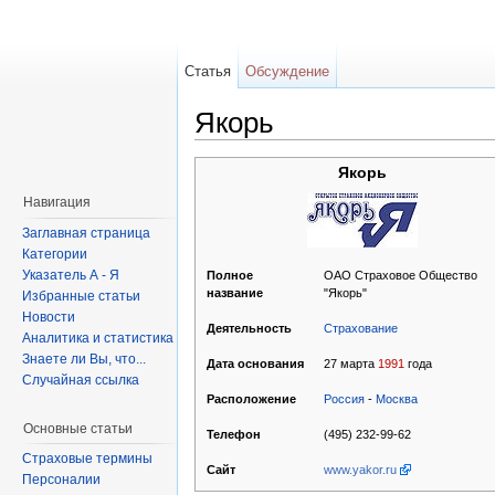
Статья
Обсуждение
Якорь
Якорь
Навигация
Заглавная страница
Категории
Указатель А - Я
ОАО Страховое Общество
Полное
"Якорь"
название
Избранные статьи
Новости
Страхование
Деятельность
Аналитика и статистика
Знаете ли Вы, что...
27 марта
1991
года
Дата основания
Случайная ссылка
Россия
-
Москва
Расположение
Основные статьи
(495) 232-99-62
Телефон
Страховые термины
www.yakor.ru
Сайт
Персоналии