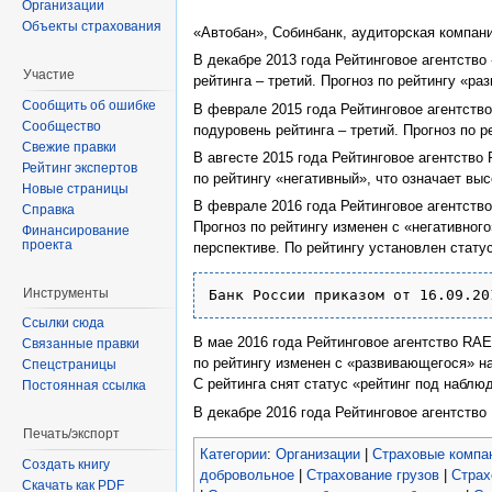
Организации
Объекты страхования
«Автобан», Собинбанк, аудиторская компан
В декабре 2013 года Рейтинговое агентств
Участие
рейтинга – третий. Прогноз по рейтингу «р
Сообщить об ошибке
В феврале 2015 года Рейтинговое агентств
Сообщество
подуровень рейтинга – третий. Прогноз по 
Свежие правки
В авгесте 2015 года Рейтинговое агентств
Рейтинг экспертов
по рейтингу «негативный», что означает вы
Новые страницы
В феврале 2016 года Рейтинговое агентств
Справка
Прогноз по рейтингу изменен с «негативног
Финансирование
проекта
перспективе. По рейтингу установлен стат
Инструменты
Банк России приказом от 16.09.20
Ссылки сюда
В мае 2016 года Рейтинговое агентство RA
Связанные правки
по рейтингу изменен с «развивающегося» н
Спецстраницы
С рейтинга снят статус «рейтинг под наблю
Постоянная ссылка
В декабре 2016 года
Рейтинговое агентство
Печать/экспорт
Категории
:
Организации
|
Страховые компа
Создать книгу
добровольное
|
Страхование грузов
|
Страх
Скачать как PDF