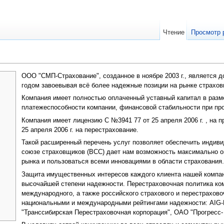
Чтение
Просмотр 
ООО "СМП-Стрaхование", созданное в ноябре 2003 г., является
годом завоевывая всё более надежные позиции на рынке страхов
Компания имеет полностью оплаченный уставный капитал в размер
платежеспособности компании, финансовой стабильности при пр
Компания имеет лицензию С №3941 77 от 25 апреля 2006 г. , на п
25 апреля 2006 г. на перестрахование.
Такой расширенный перечень услуг позволяет обеспечить индиви
союзе страховщиков (ВСС) дает нам возможность максимально о
рынка и пользоваться всеми инновациями в области страхования
Защита имущественных интересов каждого клиента нашей компан
высочайшей степени надежности. Перестраховочная политика ко
международного, а также российского страхового и перестрахов
национальными и международными рейтингами надежности: AIG-
"Транссибирская Перестраховочная корпорация", ОАО "Прогресс- 