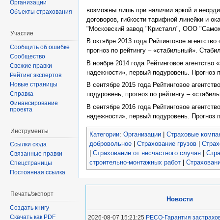
Организации
возможны лишь при наличии яркой и неорди
Объекты страхования
договоров, гибкости тарифной линейки и о
"Московский завод "Кристалл", ООО "Самох
Участие
В октябре 2013 года Рейтинговое агентств
Сообщить об ошибке
прогноз по рейтингу – «стабильный». Стаби
Сообщество
В ноябре 2014 года Рейтинговое агентство
Свежие правки
надежности», первый подуровень. Прогноз п
Рейтинг экспертов
Новые страницы
В сентябре 2015 года Рейтинговое агентст
Справка
подуровень, прогноз по рейтингу – «стабил
Финансирование
В сентябре 2016 года Рейтинговое агентст
проекта
надежности», первый подуровень. Прогноз п
Инструменты
Категории
:
Организации
|
Страховые компа
добровольное
|
Страхование грузов
|
Страх
Ссылки сюда
|
Страхование от несчастного случая
|
Стра
Связанные правки
строительно-монтажных работ
|
Страхован
Спецстраницы
Постоянная ссылка
Печать/экспорт
Новости
Создать книгу
Скачать как PDF
2026-08-07 15:21:25
РЕСО-Гарантия застрахов