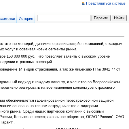
Представиться системе
разметки
История
 достаточно молодой, динамично развивающейся компанией, с каждым
ых услуг и осваивая новые сегменты рынка.
е 158 000 000 руб., что позволяет заявить о высоком уровне
оведении страховых операций.
роведение 14 видов страхования, а так же лицензию П № 3941 77 от
дуальный подход к каждому клиенту, а членство во Всероссийском
перативно реагировать на все изменения конъюктуры страхового
.
ии обеспечивается гарантированной перестраховочной защитой
мпании основана на тесном сотрудничестве с лидерами
очного рынка. Среди наших партнеров компании с высокими
Россия, Кельнское перестраховочное общество, ОСАО "Россия", ОАО
Гарант".