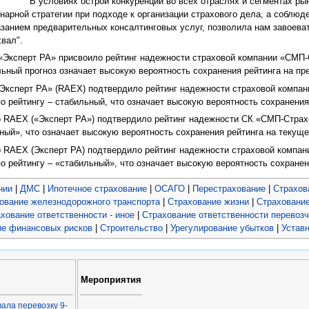
В условиях острой конкуренции во всех отраслях и сегментах р
нарной стратегии при подходе к организации страхового дела, а соблю
казанием предварительных консалтинговых услуг, позволила нам завоев
вал".
о «Эксперт РА» присвоило рейтинг надежности страховой компании «СМП
льный прогноз означает высокую вероятность сохранения рейтинга на пр
 «Эксперт РА» (RAEX) подтвердило рейтинг надежности страховой компа
о рейтингу – стабильный, что означает высокую вероятность сохранения
во RAEX («Эксперт РА») подтвердило рейтинг надежности СК «СМП-Страх
ьный», что означает высокую вероятность сохранения рейтинга на текущ
во RAEX (Эксперт РА) подтвердило рейтинг надежности страховой компа
о рейтингу – «стабильный», что означает высокую вероятность сохранен
нии
|
ДМС
|
Ипотечное страхование
|
ОСАГО
|
Перестрахование
|
Страхов
ование железнодорожного транспорта
|
Страхование жизни
|
Страховани
хование ответственности - иное
|
Страхование ответственности перевоз
ие финансовых рисков
|
Строительство
|
Урегулирование убытков
|
Устав
Мероприятия
ала перевозку 9-