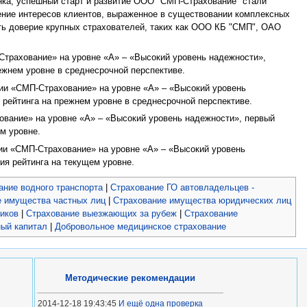
ынка, успешный старт и развитие ООО "СМП-Страхование" стали
дение интересов клиентов, выраженное в существовании комплексных
ать доверие крупных страхователей, таких как ООО КБ "СМП", ОАО
-Страхование» на уровне «А» – «Высокий уровень надежности»,
ежнем уровне в среднесрочной перспективе.
нии «СМП-Страхование» на уровне «А» – «Высокий уровень
 рейтинга на прежнем уровне в среднесрочной перспективе.
ование» на уровне «А» – «Высокий уровень надежности», первый
ем уровне.
нии «СМП-Страхование» на уровне «А» – «Высокий уровень
ия рейтинга на текущем уровне.
ание водного транспорта
|
Страхование ГО автовладельцев -
е имущества частных лиц
|
Страхование имущества юридических лиц
чиков
|
Страхование выезжающих за рубеж
|
Страхование
ный капитал
|
Добровольное медицинское страхование
Методические рекомендации
2014-12-18 19:43:45
И ещё одна проверка