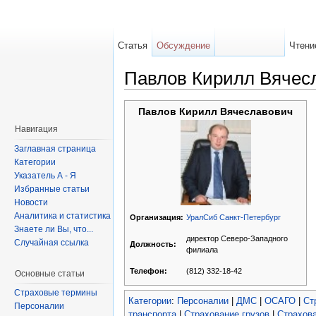
Статья
Обсуждение
Чтени
Павлов Кирилл Вячес
Павлов Кирилл Вячеславович
Навигация
Заглавная страница
Категории
Указатель А - Я
Избранные статьи
Новости
Аналитика и статистика
УралСиб Санкт-Петербург
Организация:
Знаете ли Вы, что...
директор Северо-Западного
Случайная ссылка
Должность:
филиала
(812) 332-18-42
Телефон:
Основные статьи
Страховые термины
Категории
:
Персоналии
|
ДМС
|
ОСАГО
|
Ст
Персоналии
транспорта
|
Страхование грузов
|
Страхова