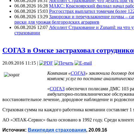
06.08.2026 16:31
Абсолют Страхование: что делать при ук
06.08.2026 16:28
МАКС: Красноярский филиал начал рабо
06.08.2026 15:03
Росгосстрах выплатил томичам более 12
06.08.2026 13:29
Заморозки и переувлажнение почвы – са
риски для урожая белгородских аграриев
06.08.2026 12:07
Абсолют Страхование и ZunamI: на что 
страховании
СОГАЗ в Омске застраховал сотрудник
20.09.2016 11:15 |
Компания «
СОГАЗ
» заключила договор д
комплекс услуг по поставке аналитическо
«
СОГАЗ
обеспечил полисами ДМС 103 ра
амбулаторно-поликлиническое обслужив
восстановительное лечение, дородовое наблюдение и родовсп
Страховая сумма на каждого работника компании составляет 1 
АО «ЭПАК-Сервис» было основано в 1992 году. Среди клиент
Источник: 
Википедия страхования
, 20.09.16