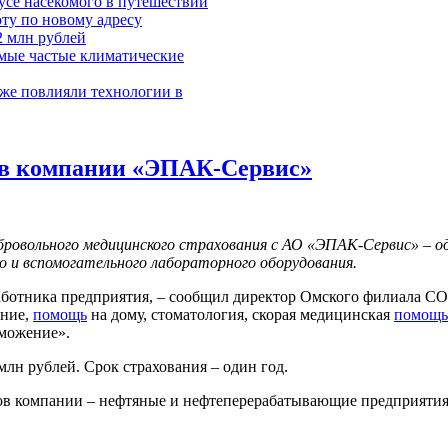
усе насекомого в путешествии
ту по новому адресу
2 млн рублей
мые частые климатические
уже повлияли технологии в
ов компании «ЭПАК-Сервис»
обровольного медицинского страхования с АО «ЭПАК-Сервис» – о
го и вспомогательного лабораторного оборудования.
ботника предприятия, – сообщил директор Омского филиала СО
ание,
помощь
на дому, стоматология, скорая медицинская
помощь
оможение».
млн рублей. Срок страхования – один год.
ов компании – нефтяные и нефтеперерабатывающие предприятия