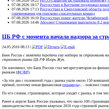
07.08.2026 18:21
РЕСО-Гарантия застраховала перевозку 
07.08.2026 18:17
Росгосстрах в Костроме поддержал юных
07.08.2026 17:13
Росгосстрах в Свердловской области по
соревнования для поисково‑спасательных команд
07.08.2026 16:10
Росгосстрах помог жителю Челябинской 
07.08.2026 14:46
Абсолют Страхование выплатило 8,2 млн
ЦБ РФ с момента начала надзора за ст
24.05.2016 08:13 |
Банк России с момента передачи ему надзора за страховыми ко
страхового рынка ЦБ РФ Игорь Жук.
Он напомнил, что Банк России стал мегарегулятором на финан
рынкам (
ФСФР
).
«За эти два с половиной года с рынка ушли около 150 компани
премий, поэтому некая финансовая
пирамида
», – пояснил глав
По его словам, страховщики, которые уходят с рынка, в том чи
Ранее в апреле Банк России указывал, что около 100 страховщ
законодательства в первом квартале 2016 года страховой рыно