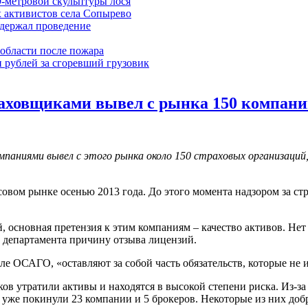
9-метровой скульптуры лося
 активистов села Сопырево
ддержал проведение
области после пожара
 рублей за сгоревший грузовик
раховщиками вывел с рынка 150 компан
мпаниями вывел с этого рынка около 150 страховых организаций
совом рынке осенью 2013 года. До этого момента надзором за 
й, основная претензия к этим компаниям – качество активов. Не
а департамента причину отзыва лицензий.
сле ОСАГО, «оставляют за собой часть обязательств, которые не
иков утратили активы и находятся в высокой степени риска. Из-
к уже покинули 23 компании и 5 брокеров. Некоторые из них доб