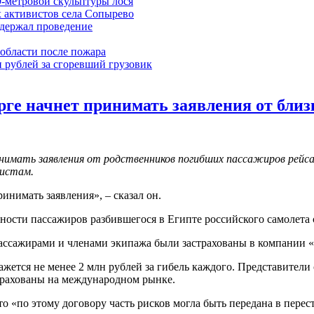
9-метровой скульптуры лося
 активистов села Сопырево
ддержал проведение
области после пожара
 рублей за сгоревший грузовик
урге начнет принимать заявления от бли
инимать заявления от родственников погибших пассажиров рейс
листам.
инимать заявления», – сказал он.
ости пассажиров разбившегося в Египте российского самолета со
 пассажирами и членами экипажа были застрахованы в компании «
жется не менее 2 млн рублей за гибель каждого. Представител
трахованы на международном рынке.
о «по этому договору часть рисков могла быть передана в пер