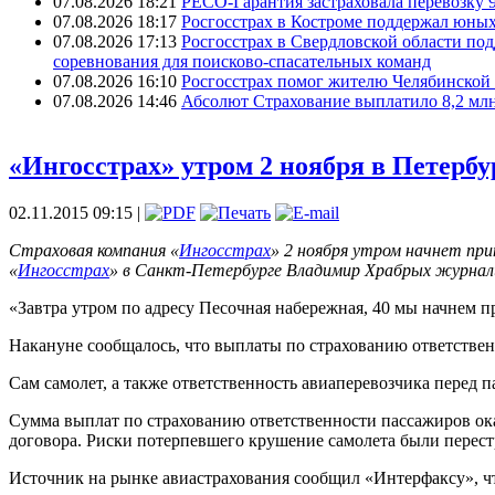
07.08.2026 18:21
РЕСО-Гарантия застраховала перевозку 
07.08.2026 18:17
Росгосстрах в Костроме поддержал юных
07.08.2026 17:13
Росгосстрах в Свердловской области по
соревнования для поисково‑спасательных команд
07.08.2026 16:10
Росгосстрах помог жителю Челябинской 
07.08.2026 14:46
Абсолют Страхование выплатило 8,2 млн
«Ингосстрах» утром 2 ноября в Петерб
02.11.2015 09:15 |
Страховая компания «
Ингосстрах
» 2 ноября утром начнет пр
«
Ингосстрах
» в Санкт-Петербурге Владимир Храбрых журна
«Завтра утром по адресу Песочная набережная, 40 мы начнем пр
Накануне сообщалось, что выплаты по страхованию ответственн
Сам самолет, а также ответственность авиаперевозчика перед
Сумма выплат по страхованию ответственности пассажиров ока
договора. Риски потерпевшего крушение самолета были перес
Источник на рынке авиастрахования сообщил «Интерфаксу», чт