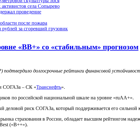
9-метровой скульптуры лося
 активистов села Сопырево
ддержал проведение
области после пожара
 рублей за сгоревший грузовик
ровне «BB+» cо «стабильным» прогнозом
P) подтвердило долгосрочные рейтинги финансовой устойчивост
ии СОГАЗа – СК «
Транснефть
».
иков по российской национальной шкале на уровне «ruAA+».
ый деловой риск СОГАЗа, который поддерживается его сильной 
 рынка страхования в России, обладает высшим рейтингом наде
est («B++»).