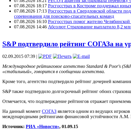
07.08.2026 18:21
РЕСО-Гарантия застраховала перевозку 
07.08.2026 18:17
Росгосстрах в Костроме поддержал юных
07.08.2026 17:13
Росгосстрах в Свердловской области по
соревнования для поисково‑спасательных команд
07.08.2026 16:10
Росгосстрах помог жителю Челябинской 
07.08.2026 14:46
Абсолют Страхование выплатило 8,2 млн
S&P подтвердило рейтинг СОГАЗа на у
02.09.2015 07:39 |
Международное рейтинговое агентство Standard & Poor's (S&
«стабильный», говорится в сообщении агентства.
Кроме того, агентство подтвердило рейтинг дочерней компан
S&P также подтвердило долгосрочный рейтинг обоих страховщ
Отмечается, что подтверждение рейтингов отражает приемлем
На данный момент
СОГАЗ
является одним из ведущих игроков
международными рейтингами финансовой устойчивости A.M. B
Источник:
РИА «Новости»
, 01.09.15