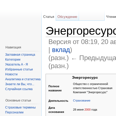
Статья
Обсуждение
Чтени
Энергоресур
Версия от 08:19, 20 а
Навигация
|
вклад
)
Заглавная страница
(разн.) ← Предыдуща
Категории
(разн.)
Указатель А - Я
Избранные статьи
Новости
Энергоресурс
Аналитика и статистика
Знаете ли Вы, что...
Общество с ограниченной
Полное
ответственностью Страховая
Случайная ссылка
название
Компания "Энергоресурс"
Основные статьи
Страхование
Деятельность
Страховые термины
Дата
28 июня
2000
года
основания
Персоналии