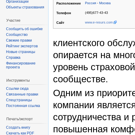
Организации
Россия
-
Москва
Расположение
Объекты страхования
(495)677-43-43
Телефон
Участие
www.e-resurs.com
Сайт
Сообщить об ошибке
Сообщество
клиентского обсл
Свежие правки
Рейтинг экспертов
Новые страницы
опирается на мног
Справка
Финансирование
уровень страховой
проекта
сообществе.
Инструменты
Ссылки сюда
Одним из приорит
Связанные правки
Спецстраницы
компании является
Постоянная ссылка
сотрудничества и 
Печать/экспорт
повышенная комфор
Создать книгу
Скачать как PDF