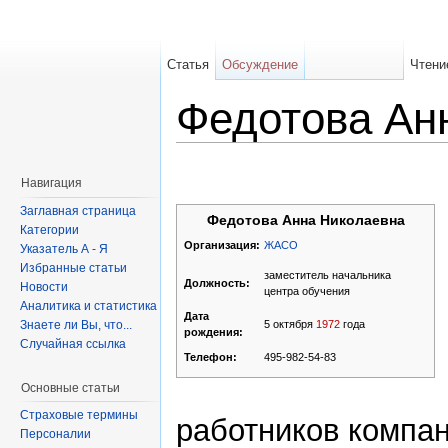
Статья
Обсуждение
Чтени
Федотова Ан
Навигация
Заглавная страница
Федотова Анна Николаевна
Категории
ЖАСО
Организация:
Указатель А - Я
Избранные статьи
заместитель начальника
Должность:
Новости
центра обучения
Аналитика и статистика
Дата
Знаете ли Вы, что...
5 октября
1972
года
рождения:
Случайная ссылка
495-982-54-83
Телефон:
Основные статьи
Страховые термины
работников компан
Персоналии