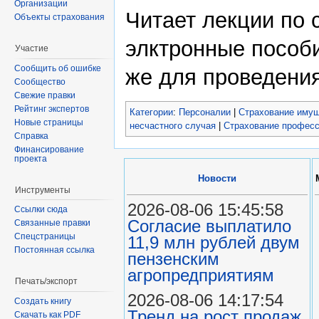
Организации
Читает лекции по 
Объекты страхования
элктронные пособи
Участие
Сообщить об ошибке
же для проведения
Сообщество
Свежие правки
Рейтинг экспертов
Категории
:
Персоналии
|
Страхование имущ
Новые страницы
несчастного случая
|
Страхование професс
Справка
Финансирование
проекта
Новости
Инструменты
2026-08-06 15:45:58
Ссылки сюда
Согласие выплатило
Связанные правки
Спецстраницы
11,9 млн рублей двум
Постоянная ссылка
пензенским
агропредприятиям
Печать/экспорт
2026-08-06 14:17:54
Создать книгу
Тренд на рост продаж
Скачать как PDF