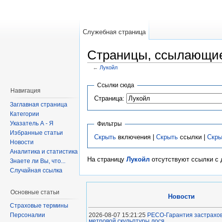
Служебная страница
Страницы, ссылающие
←
Лукойл
Ссылки сюда
Навигация
Страница:
Заглавная страница
Категории
Указатель А - Я
Фильтры
Избранные статьи
Скрыть
включения |
Скрыть
ссылки |
Скры
Новости
Аналитика и статистика
На страницу
Лукойл
отсутствуют ссылки с 
Знаете ли Вы, что...
Случайная ссылка
Основные статьи
Новости
Страховые термины
Персоналии
2026-08-07 15:21:25
РЕСО-Гарантия застрахов
метровой скульптуры лося