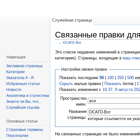
Служебная страница
Связанные правки дл
←
ОСАГО-Влг
Это список недавних изменений в страницах
Навигация
категорию). Страницы, входящие в
ваш спи
Заглавная страница
Настройки свежих правок
Категории
Показать последние
50
|
100
|
250
|
500
из
Указатель А - Я
Скрыть
малые правки |
Показать
ботов |
С
Избранные статьи
Показать изменения с
10:37, 9 августа 20
Новости
Аналитика и статистика
Пространство
Знаете ли Вы, что...
имён:
Случайная ссылка
Название
страницы:
которые ссылаются на ука
Основные статьи
Страховые термины
На связанных страницах не было изменений
Персоналии