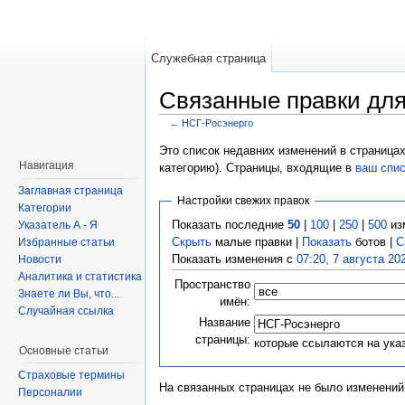
Служебная страница
Связанные правки для
←
НСГ-Росэнерго
Это список недавних изменений в страницах
Навигация
категорию). Страницы, входящие в
ваш спи
Заглавная страница
Настройки свежих правок
Категории
Показать последние
50
|
100
|
250
|
500
из
Указатель А - Я
Скрыть
малые правки |
Показать
ботов |
С
Избранные статьи
Показать изменения с
07:20, 7 августа 20
Новости
Аналитика и статистика
Пространство
Знаете ли Вы, что...
имён:
Случайная ссылка
Название
страницы:
которые ссылаются на ука
Основные статьи
Страховые термины
На связанных страницах не было изменений
Персоналии