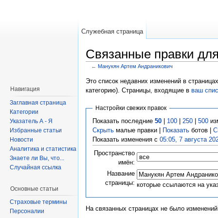
Служебная страница
Связанные правки дл
←
Манукян Артем Андраникович
Это список недавних изменений в страницах
Навигация
категорию). Страницы, входящие в
ваш спи
Заглавная страница
Настройки свежих правок
Категории
Показать последние
50
|
100
|
250
|
500
из
Указатель А - Я
Скрыть
малые правки |
Показать
ботов |
С
Избранные статьи
Показать изменения с
05:05, 7 августа 20
Новости
Аналитика и статистика
Пространство
Знаете ли Вы, что...
имён:
Случайная ссылка
Название
страницы:
которые ссылаются на ука
Основные статьи
Страховые термины
На связанных страницах не было изменений
Персоналии