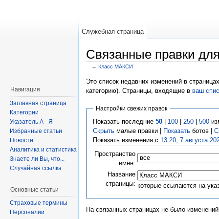
Служебная страница
Связанные правки дл
←
Класс МАКСИ
Это список недавних изменений в страницах
Навигация
категорию). Страницы, входящие в
ваш спи
Заглавная страница
Настройки свежих правок
Категории
Показать последние
50
|
100
|
250
|
500
из
Указатель А - Я
Скрыть
малые правки |
Показать
ботов |
С
Избранные статьи
Показать изменения с
13:20, 7 августа 20
Новости
Аналитика и статистика
Пространство
Знаете ли Вы, что...
имён:
Случайная ссылка
Название
страницы:
которые ссылаются на ука
Основные статьи
Страховые термины
На связанных страницах не было изменений
Персоналии