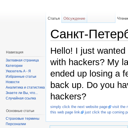
Статья
Обсуждение
Чтени
Санкт-Петер
Hello! I just wanted
Навигация
with hackers? My l
Заглавная страница
Категории
ended up losing a f
Указатель А - Я
Избранные статьи
Новости
back up. Do you hav
Аналитика и статистика
Знаете ли Вы, что...
hackers?
Случайная ссылка
simply click the next website page
visit the 
Основные статьи
this web page link
just click the up coming 
Страховые термины
Персоналии