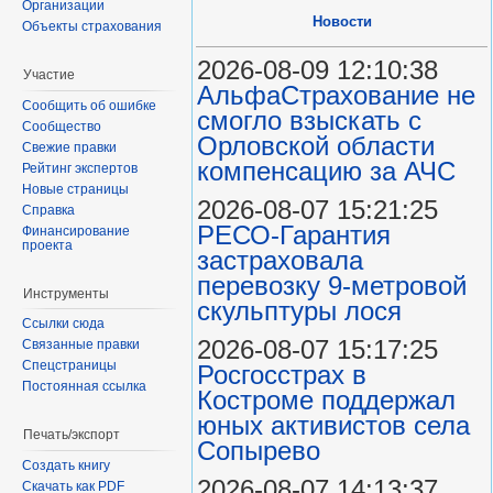
Организации
Новости
Объекты страхования
2026-08-09 12:10:38
Участие
АльфаСтрахование не
Сообщить об ошибке
смогло взыскать с
Сообщество
Орловской области
Свежие правки
компенсацию за АЧС
Рейтинг экспертов
Новые страницы
2026-08-07 15:21:25
Справка
РЕСО-Гарантия
Финансирование
проекта
застраховала
перевозку 9-метровой
Инструменты
скульптуры лося
Ссылки сюда
2026-08-07 15:17:25
Связанные правки
Спецстраницы
Росгосстрах в
Постоянная ссылка
Костроме поддержал
юных активистов села
Печать/экспорт
Сопырево
Создать книгу
2026-08-07 14:13:37
Скачать как PDF