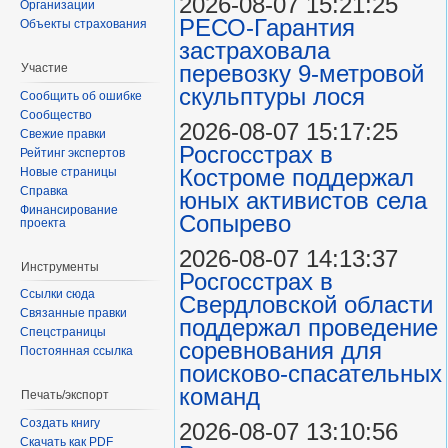
2026-08-07 15:21:25
Организации
РЕСО-Гарантия
Объекты страхования
застраховала
перевозку 9-метровой
Участие
скульптуры лося
Сообщить об ошибке
Сообщество
2026-08-07 15:17:25
Свежие правки
Росгосстрах в
Рейтинг экспертов
Костроме поддержал
Новые страницы
Справка
юных активистов села
Финансирование
Сопырево
проекта
2026-08-07 14:13:37
Инструменты
Росгосстрах в
Ссылки сюда
Свердловской области
Связанные правки
поддержал проведение
Спецстраницы
соревнования для
Постоянная ссылка
поисково‑спасательных
команд
Печать/экспорт
Создать книгу
2026-08-07 13:10:56
Скачать как PDF