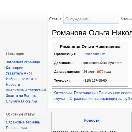
Статья
Обсуждение
Чтени
Романова Ольга Нико
Романова Ольга Николаевна
Навигация
Ренессанс Life
Организация:
Заглавная страница
финансовый консультант
Должность:
Категории
24 июля
1970
года
Дата рождения:
Указатель А - Я
Избранные статьи
(910) 137-88-60
Телефон:
Новости
Аналитика и статистика
Категории
:
Персоналии
|
Пенсионное обесп
Знаете ли Вы, что...
случая
|
Страхование выезжающих за руб
Случайная ссылка
Основные статьи
Новости
Страховые термины
Персоналии