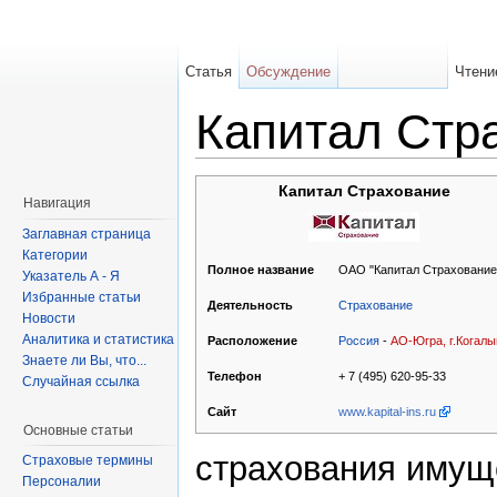
Статья
Обсуждение
Чтени
Капитал Стр
Капитал Страхование
Навигация
Заглавная страница
Категории
ОАО "Капитал Страхование
Полное название
Указатель А - Я
Избранные статьи
Страхование
Деятельность
Новости
Аналитика и статистика
Россия
-
АО-Югра, г.Когал
Расположение
Знаете ли Вы, что...
+ 7 (495) 620-95-33
Телефон
Случайная ссылка
www.kapital-ins.ru
Сайт
Основные статьи
страхования имущ
Страховые термины
Персоналии