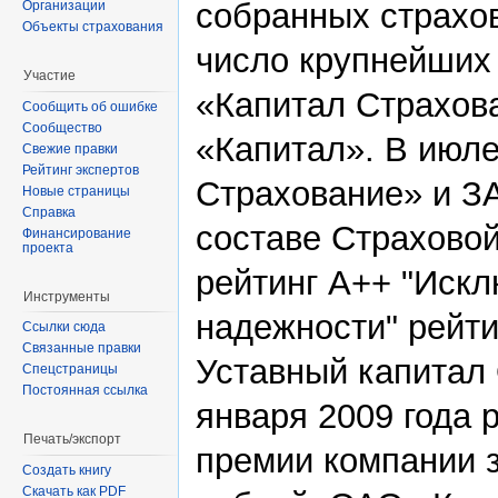
собранных страхо
Организации
Объекты страхования
число крупнейших
Участие
«Капитал Страхова
Сообщить об ошибке
Сообщество
«Капитал». В июл
Свежие правки
Рейтинг экспертов
Страхование» и З
Новые страницы
Справка
составе Страхово
Финансирование
проекта
рейтинг А++ "Искл
Инструменты
надежности" рейти
Ссылки сюда
Связанные правки
Уставный капитал
Спецстраницы
Постоянная ссылка
января 2009 года 
Печать/экспорт
премии компании з
Создать книгу
Скачать как PDF