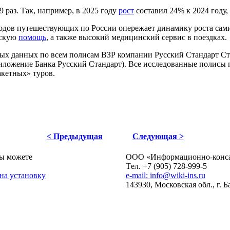
9 раз. Так, например, в 2025 году
рост
составил 24% к 2024 году, 
ходов путешествующих по России опережает динамику роста сам
нскую
помощь
, а также высокий медицинский сервис в поездках.
ых данных по всем полисам ВЗР компании Русский Стандарт Стр
риложение Банка Русский Стандарт). Все исследованные полисы
акетных» туров.
< Предыдущая
Следующая >
ы можете
ОOO «Информационно-консал
Tел. +7 (905) 728-999-5
 на установку
e-mail: info@wiki-ins.ru
143930, Московская обл., г. 