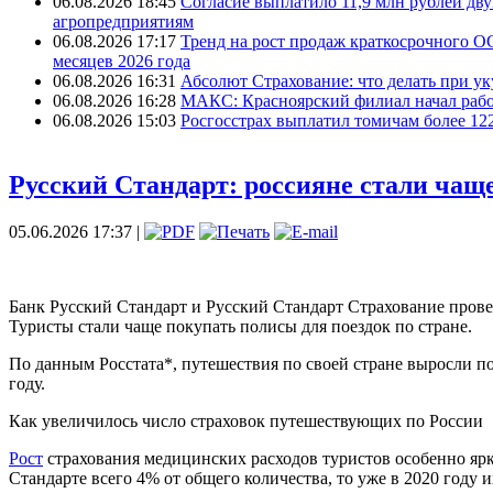
06.08.2026 18:45
Согласие выплатило 11,9 млн рублей дв
агропредприятиям
06.08.2026 17:17
Тренд на рост продаж краткосрочного О
месяцев 2026 года
06.08.2026 16:31
Абсолют Страхование: что делать при ук
06.08.2026 16:28
МАКС: Красноярский филиал начал рабо
06.08.2026 15:03
Росгосстрах выплатил томичам более 12
Русский Стандарт: россияне стали чащ
05.06.2026 17:37 |
Банк Русский Стандарт и Русский Стандарт Страхование пров
Туристы стали чаще покупать полисы для поездок по стране.
По данным Росстата*, путешествия по своей стране выросли по
году.
Как увеличилось число страховок путешествующих по России
Рост
страхования медицинских расходов туристов особенно ярко
Стандарте всего 4% от общего количества, то уже в 2020 году 