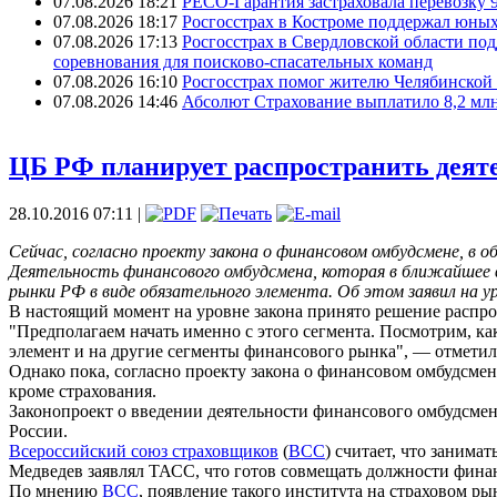
07.08.2026 18:21
РЕСО-Гарантия застраховала перевозку 
07.08.2026 18:17
Росгосстрах в Костроме поддержал юных
07.08.2026 17:13
Росгосстрах в Свердловской области по
соревнования для поисково‑спасательных команд
07.08.2026 16:10
Росгосстрах помог жителю Челябинской 
07.08.2026 14:46
Абсолют Страхование выплатило 8,2 млн
ЦБ РФ планирует распространить деят
28.10.2016 07:11 |
Сейчас, согласно проекту закона о финансовом омбудсмене, в
Деятельность финансового омбудсмена, которая в ближайшее 
рынки РФ в виде обязательного элемента. Об этом заявил на
В настоящий момент на уровне закона принято решение распрос
"Предполагаем начать именно с этого сегмента. Посмотрим, ка
элемент и на другие сегменты финансового рынка", — отмети
Однако пока, согласно проекту закона о финансовом омбудсме
кроме страхования.
Законопроект о введении деятельности финансового омбудсме
России.
Всероссийский союз страховщиков
(
ВСС
) считает, что заним
Медведев заявлял ТАСС, что готов совмещать должности финан
По мнению
ВСС
, появление такого института на страховом ры