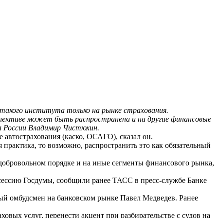
 такого института только на рынке страхования.
спективе может быть распространена и на другие финансовые
а России Владимир Чистюхин.
 автострахования (каско, ОСАГО), сказал он.
 практика, то возможно, распространить это как обязательный
 добровольном порядке и на иные сегменты финансового рынка,
сессию Госдумы, сообщили ранее ТАСС в пресс-службе Банке
вый омбудсмен на банковском рынке Павел Медведев. Ранее
ховых услуг, перенести акцент при разбирательстве с судов на