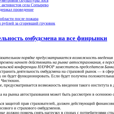
9-метровой скульптуры лося
 активистов села Сопырево
ддержал проведение
области после пожара
 рублей за сгоревший грузовик
ельность омбудсмена на все финрынки
 обязательном порядке предусматривается возможность введения
времени начнет действовать на рынке автострахования, в пер
 уральской конференции НАУФОР заместитель председателя Банк
транить деятельность омбудсмена на страховой рынок — в сфере
к он будет функционировать. Если будет получена положительная
л Чистюхин.
не, предусматривается возможность введения такого института в
на на рынка автострахования может быть рассмотрен в осеннюю 
аться защитой прав страхователей, должен действующий финансо
сового и страхового омбудсменов.
нке должно помочь снять нагрузку в спорах с потребителями стра