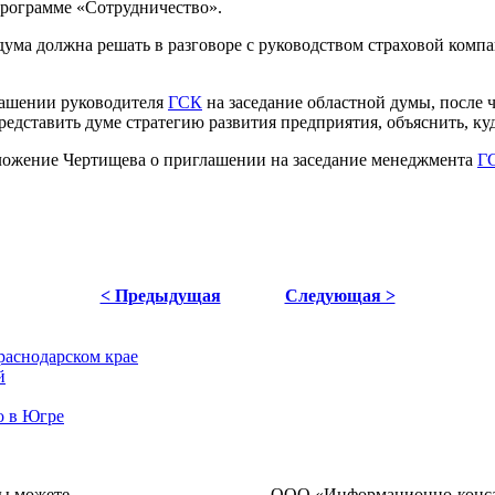
программе «Сотрудничество».
ума должна решать в разговоре с руководством страховой комп
лашении руководителя
ГСК
на заседание областной думы, после 
редставить думе стратегию развития предприятия, объяснить, ку
ложение Чертищева о приглашении на заседание менеджмента
Г
< Предыдущая
Следующая >
раснодарском крае
й
о в Югре
ы можете
ОOO «Информационно-консал