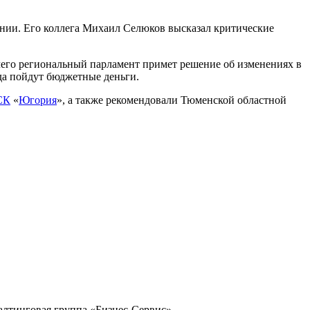
ании. Его коллега Михаил Селюков высказал критические
чего региональный парламент примет решение об изменениях в
да пойдут бюджетные деньги.
СК
«
Югория
», а также рекомендовали Тюменской областной
тинговая группа «Бизнес-Сервис»