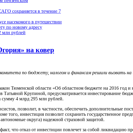
ум пензенским
САГО сохраняется в течение 7
усе насекомого в путешествии
ту по новому адресу
2 млн рублей
гория» на ковер
комитета по бюджету, налогом и финансам решили вызвать на 
закон Тюменской области «Об областном бюджете на 2016 год и 
ов Татьяной Крупиной, предусматривается инвестирование бюдж
 сумму 4 млрд 295 млн рублей.
систов, позволит, в частности, обеспечить дополнительные по
Кроме того, инвестиция позволит сохранить государственное п
 автономные округа) надежной страховой защитой.
т, что отказ от инвестиции повлечет за собой ликвидацию пре