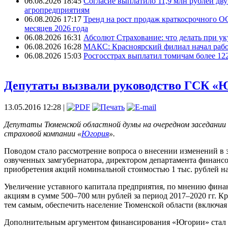
06.08.2026 18:45
Согласие выплатило 11,9 млн рублей дв
агропредприятиям
06.08.2026 17:17
Тренд на рост продаж краткосрочного О
месяцев 2026 года
06.08.2026 16:31
Абсолют Страхование: что делать при ук
06.08.2026 16:28
МАКС: Красноярский филиал начал рабо
06.08.2026 15:03
Росгосстрах выплатил томичам более 12
Депутаты вызвали руководство ГСК «Ю
13.05.2016 12:28 |
Депутаты Тюменской областной думы на очередном заседании 
страховой компании «
Югория
».
Поводом стало рассмотрение вопроса о внесении изменений в 
озвученных замгубернатора, директором департамента финанс
приобретения акций номинальной стоимостью 1 тыс. рублей на
Увеличение уставного капитала предприятия, по мнению финан
акциям в сумме 500–700 млн рублей за период 2017–2020 гг. 
тем самым, обеспечить население Тюменской области (включая
Дополнительным аргументом финансирования «Югории» стал фак