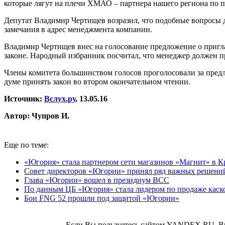
которые лягут на плечи ХМАО – партнера нашего региона по 
Депутат Владимир Чертищев возразил, что подобные вопросы д
замечания в адрес менеджмента компании.
Владимир Чертищев внес на голосование предложение о приг
законе. Народный избранник посчитал, что менеджер должен п
Члены комитета большинством голосов проголосовали за пред
думе принять закон во втором окончательном чтении.
Источник:
Вслух.ру
, 13.05.16
Автор: Чупров И.
Еще по теме:
«Югория» стала партнером сети магазинов «Магнит» в К
Совет директоров «Югории» принял ряд важных решени
Глава «Югории» вошел в президиум ВСС
По данным ЦБ «Югория» стала лидером по продаже каск
Бои FNG 52 прошли под защитой «Югории»
Если Вы пользуетесь сайтом YANDEX.RU, В