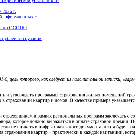
ю критической убыточности
 2026 г.
й, оформленных с
ал по ОСОПО
 рублей за грузовик
6, цель которого, как следует из пояснительной записки, «га
ать и утверждать программы страхования жилых помещений граж
в в страховании квартир и домов. В качестве примера указывае
и страховщикам в рамках региональных программ заключать с с
вора, которое должно выражаться в оплате страховой премии. П
 если не вникать в цифры платежного документа, плата будет вз
а страхования квартир – практически в каждой квитанции, кото