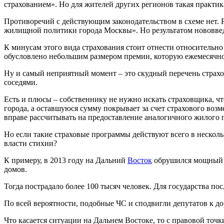
страхованием». Но для жителей других регионов такая практика
Противоречий с действующим законодательством в схеме нет. 
жилищной политики города Москвы». Но результатом нововведе
К минусам этого вида страхования стоит отнести относительно
обусловлено небольшим размером премии, которую ежемесячно 
Ну и самый неприятный момент – это скудный перечень страхов
соседями.
Есть и плюсы – собственнику не нужно искать страховщика, ч
города, а оставшуюся сумму покрывает за счет страхового воз
вправе рассчитывать на предоставление аналогичного жилого п
Но если такие страховые программы действуют всего в нескол
власти стихии?
К примеру, в 2013 году на Дальний
Восток
обрушился мощный п
домов.
Тогда пострадало более 100 тысяч человек. Для государства п
По всей вероятности, подобные ЧС и сподвигли депутатов к до
Что касается ситуации на Дальнем Востоке, то с правовой точк