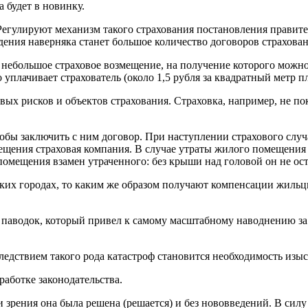
 будет в новинку.
Регулируют механизм такого страхования постановления правите
ния наверняка станет большое количество договоров страховани
 небольшое страховое возмещение, на получение которого можно
уплачивает страхователь (около 1,5 рубля за квадратный метр 
ых рисков и объектов страхования. Страховка, например, не по
тобы заключить с ним договор. При наступлении страхового слу
мещения страховая компания. В случае утраты жилого помещения 
омещения взамен утраченного: без крыши над головой он не ост
ьких городах, то каким же образом получают компенсации жильц
аводок, который привел к самому масштабному наводнению за п
оследствием такого рода катастроф становится необходимость из
работке законодательства.
и зрения она была решена (решается) и без нововведений. В сил