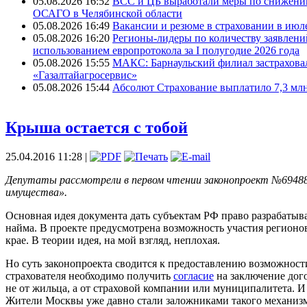
05.08.2026 16:52
ВСС и ЦБ выработали меры по снижени
ОСАГО в Челябинской области
05.08.2026 16:49
Вакансии и резюме в страховании в июле
05.08.2026 16:20
Регионы-лидеры по количеству заявлени
использованием европротокола за I полугодие 2026 года
05.08.2026 15:55
МАКС: Барнаульский филиал застрахов
«Газалтайагросервис»
05.08.2026 15:44
Абсолют Страхование выплатило 7,3 млн
Крыша остается с тобой
25.04.2016 11:28 |
Депутаты рассмотрели в первом чтении законопроект №694881-
имущества».
Основная идея документа дать субъектам РФ право разрабатыв
найма. В проекте предусмотрена возможность участия регионо
крае. В теории идея, на мой взгляд, неплохая.
Но суть законопроекта сводится к предоставлению возможност
страхователя необходимо получить
согласие
на заключение дого
не от жильца, а от страховой компании или муниципалитета. И
Жители Москвы уже давно стали заложниками такого механизм