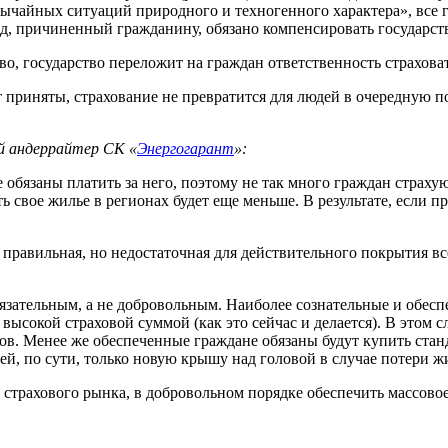
вычайных ситуаций природного и техногенного характера», все 
д, причиненный гражданину, обязано компенсировать государст
о, государство переложит на граждан ответственность страховат
т приняты, страхование не превратится для людей в очередную 
ый андеррайтер СК «
Энергогарант
»:
обязаны платить за него, поэтому не так много граждан страху
 свое жилье в регионах будет еще меньше. В результате, если пр
 правильная, но недостаточная для действительного покрытия в
бязательным, а не добровольным. Наиболее сознательные и обе
высокой страховой суммой (как это сейчас и делается). В этом
ов. Менее же обеспеченные граждане обязаны будут купить ст
, по сути, только новую крышу над головой в случае потери жи
 страхового рынка, в добровольном порядке обеспечить массово