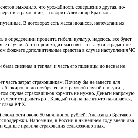
счетов выходило, что урожайность совершенно другая, по-
верят в страхование, – говорит Александр Братяков.
апутанные. В договорах есть масса нюансов, напечатанных
 в определении процента гибели культур, надеюсь, все будет
е случаи. А это происходит массово – от засухи страдает не
ном бюджете дополнительные средства в случае наступления ЧС
 была снежная и теплая, и часть его пшеницы до весны не
ет часть затрат страховщикам. Почему бы не завести для
 заблокирован до ноября: если страховой случай наступил,
 этом случае страховщиков кормить не нужно. Деньги напрямую
о умеют открывать рот. Каждый год на нас кто-то наживается,
т глава КФХ.
й сложности около 50 миллионов рублей. Александр Братяков
 господдержки. Напомним, в России в нынешнем году ввели два
 и единые правила страхования сельхозживотных.