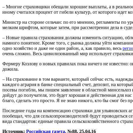
– Многие страховщики обещали хорошие выплаты, а в реальност
иному считался процент от гибели культур, от которого идет к
Министр на стороне сельчан: по его мнению, регламенты по ур
мелким шрифтом, которые затем, при рассмотрении дела в суде
– Новые правила страхования должны изменить ситуацию, облег
намного понятнее. Кроме того, с рынка должны уйти компании, 
одно хозяйство и даже не один район, а, как правило, весь
реги
очень сложно. Весь цивилизованный мир использует страховки,
Фермеру Козлову о новых правилах пока ничего не известно: о
дожила.
– На страхование в том варианте, который сейчас есть, надежд
каждого агрария в банке специальный счет, депозит, на которы
посевы погибли, мы пишем заявление в областной минсельхоз 
дойдут до получателя, это будет хорошая и действенная для нас
благо, сделать это просто. Я не знаю никого, кто бы смог без
Последние годы на компенсацию страховки для ульяновских аг
пообещал, что для сельхозпроизводителей будут проводиться с
вида стандартов: единые правила сельскохозяйственного страх
Источник:
Российская газета
, №88, 25.04.16