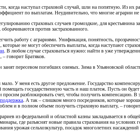
и, когда наступал страховой случай, шли на попятную. Из их ра
оэффициент по выплатам. Неудивительно, что многие аграрии не 
егулированию страховых случаев громоздкие, для крестьянина з
, оборачиваются против застрахованного.
чить работу с аграриями. Унификация, понятность, прозрачность
которые не могут обеспечить выплаты, когда наступают страховы
он
. В любом случае страховаться нужно: найти в уже утвержден
 – говорит Братяков.
н занят пересевом погибших озимых. Зима в Ульяновской области
ы мало. У меня есть другое предложение. Государство компенсиру
й помещать государственную часть и наш платеж. Пусть он будет
и просим разблокировать счет, чтобы получить компенсацию. В
поддержка
. А так – слишком много посредников, которые хорош
 проблем и в полном объеме получить страховую выплату, – говори
рариев из федеральной и областной казны закладывается в обще
еминары, где разъяснят новые правила страхования на условиях
ования урожая сельхозкультур, посадок многолетних насаждений