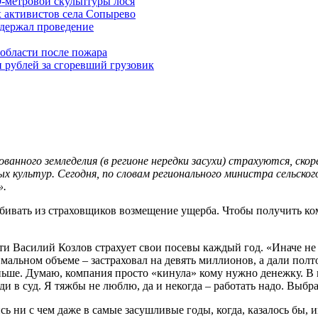
9-метровой скульптуры лося
 активистов села Сопырево
ддержал проведение
области после пожара
 рублей за сгоревший грузовик
ванного земледелия (в регионе нередки засухи) страхуются, скоре
х культур. Сегодня, по словам регионального министра сельског
».
ивать из страховщиков возмещение ущерба. Чтобы получить комп
сти Василий Козлов страхует свои посевы каждый год. «Иначе не
имальном объеме – застраховал на девять миллионов, а дали полт
еньше. Думаю, компания просто «кинула» кому нужно денежку. В
 в суд. Я тяжбы не люблю, да и некогда – работать надо. Выбрал
 ни с чем даже в самые засушливые годы, когда, казалось бы, и