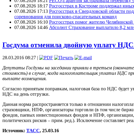
07.08.2026 18:21
РЕСО-Гарантия застраховала перевозку 
07.08.2026 18:17
Росгосстрах в Костроме поддержал юных
07.08.2026 17:13
Росгосстрах в Свердловской области по
соревнования для поисково‑спасательных команд
07.08.2026 16:10
Росгосстрах помог жителю Челябинской 
07.08.2026 14:46
Абсолют Страхование выплатило 8,2 млн
Госдума отменила двойную уплату НДС 
28.03.2016 08:27 |
Депутаты Госдумы на заседании приняли в третьем (окончате
стоимость) в случае, когда налогоплательщик уплатил НДС пр
выплате возмещения.
Согласно принятым поправкам, налоговая база по НДС будет у
НДС на день отгрузки.
Данная норма распространяется только в отношении налогопл
страховщики, НПФ, организаторы торговли (в том числе бир
фондов, паевых инвестиционных фондов и НПФ, организации,
политических рисков – прим. ред.). Исключение составляет ре
Источник:
ТАСС
, 25.03.16