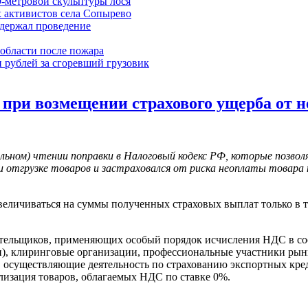
9-метровой скульптуры лося
 активистов села Сопырево
ддержал проведение
области после пожара
 рублей за сгоревший грузовик
при возмещении страхового ущерба от н
льном) чтении поправки в Налоговый кодекс РФ, которые позво
и отгрузке товаров и застраховался от риска неоплаты товара
величиваться на суммы полученных страховых выплат только в т
ательщиков, применяющих особый порядок исчисления НДС в соо
жи), клиринговые организации, профессиональные участники р
 осуществляющие деятельность по страхованию экспортных кре
ализация товаров, облагаемых НДС по ставке 0%.