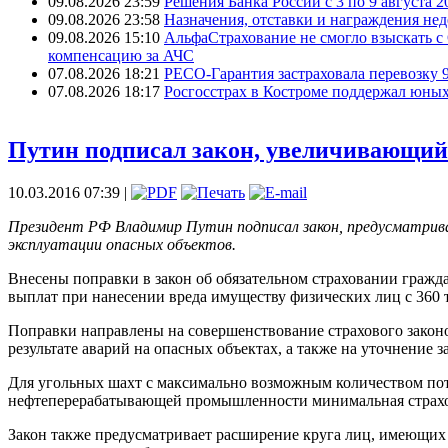
09.08.2026 23:59
Решения Банка России с 3 по 9 августа 20
09.08.2026 23:58
Назначения, отставки и награждения недел
09.08.2026 15:10
АльфаСтрахование не смогло взыскать с
компенсацию за АЧС
07.08.2026 18:21
РЕСО-Гарантия застраховала перевозку 
07.08.2026 18:17
Росгосстрах в Костроме поддержал юных
Путин подписал закон, увеличивающи
10.03.2016 07:39 |
Президент РФ Владимир Путин подписал закон, предусматрив
эксплуатации опасных объектов.
Внесены поправки в закон об обязательном страховании гражд
выплат при нанесении вреда имуществу физических лиц с 360 ты
Поправки направлены на совершенствование страхового законо
результате аварий на опасных объектах, а также на уточнение 
Для угольных шахт с максимально возможным количеством пот
нефтеперерабатывающей промышленности минимальная страхова
Закон также предусматривает расширение круга лиц, имеющих 