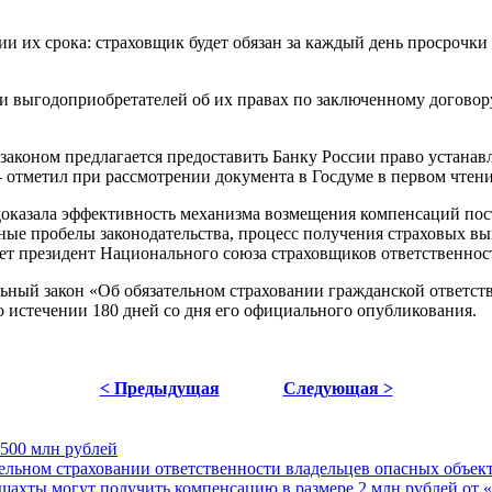
и их срока: страховщик будет обязан за каждый день просрочки
 выгодоприобретателей об их правах по заключенному договору
законом предлагается предоставить Банку России право устана
– отметил при рассмотрении документа в Госдуме в первом чте
оказала эффективность механизма возмещения компенсаций пост
 пробелы законодательства, процесс получения страховых вып
ает президент Национального союза страховщиков ответственно
ьный закон «Об обязательном страховании гражданской ответств
по истечении 180 дней со дня его официального опубликования.
< Предыдущая
Следующая >
500 млн рублей
тельном страховании ответственности владельцев опасных объек
шахты могут получить компенсацию в размере 2 млн рублей от «