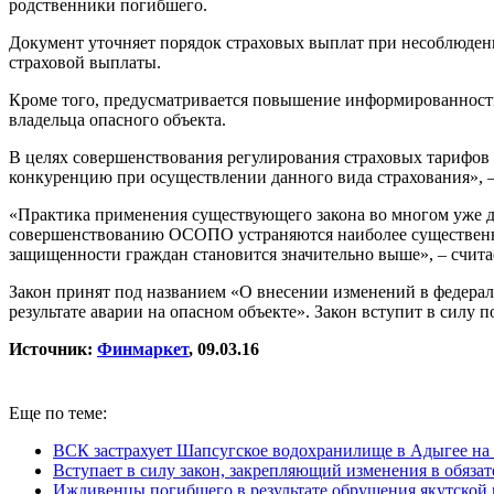
родственники погибшего.
Документ уточняет порядок страховых выплат при несоблюдени
страховой выплаты.
Кроме того, предусматривается повышение информированности
владельца опасного объекта.
В целях совершенствования регулирования страховых тарифов 
конкуренцию при осуществлении данного вида страхования», 
«Практика применения существующего закона во многом уже д
совершенствованию ОСОПО устраняются наиболее существенные
защищенности граждан становится значительно выше», – счит
Закон принят под названием «О внесении изменений в федерал
результате аварии на опасном объекте». Закон вступит в силу 
Источник:
Финмаркет
, 09.03.16
Еще по теме:
ВСК застрахует Шапсугское водохранилище в Адыгее на 
Вступает в силу закон, закрепляющий изменения в обяза
Иждивенцы погибшего в результате обрушения якутской 