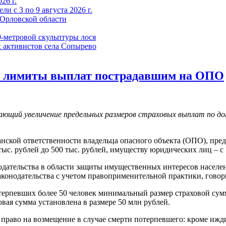
26 г.
и с 3 по 9 августа 2026 г.
 Орловской области
9-метровой скульптуры лося
 активистов села Сопырево
й лимиты выплат пострадавшим на ОПО
ающий увеличение предельных размеров страховых выплат по д
анской ответственности владельца опасного объекта (ОПО), пр
с. рублей до 500 тыс. рублей, имуществу юридических лиц – с 5
дательства в области защиты имущественных интересов населен
законодательства с учетом правоприменительной практики, говор
ерпевших более 50 человек минимальный размер страховой сум
я сумма установлена в размере 50 млн рублей.
право на возмещение в случае смерти потерпевшего: кроме ижд