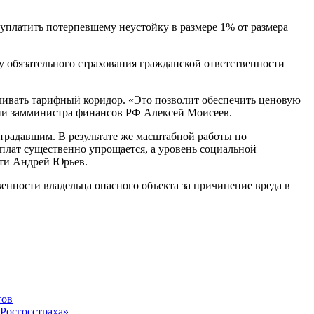
 уплатить потерпевшему неустойку в размере 1% от размера
 обязательного страхования гражданской ответственности
вливать тарифный коридор. «Это позволит обеспечить ценовую
нии замминистра финансов РФ Алексей Моисеев.
радавшим. В результате же масштабной работы по
лат существенно упрощается, а уровень социальной
сти Андрей Юрьев.
енности владельца опасного объекта за причинение вреда в
тов
Росгосстраха»