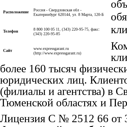
об
Россия
-
Свердловская обл
-
Расположение
обя
Екатеринбург
620144, ул. 8 Марта, 120-Б
кли
8 800 100 05 11, (343) 220-95-75, факс:
Телефон
(343) 220-95-85
Ко
www.expressgarant.ru
Сайт
кл
более 160 тысяч физически
юридических лиц. Клиенто
(филиалы и агентства) в С
Тюменской областях и Пер
Лицензия С № 2512 66 от 3