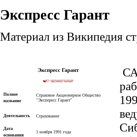
Экспресс Гарант
Материал из Википедия с
СА
Экспресс Гарант
раб
Полное
Страховое Акционерное Общество
199
"Экспересс Гарант"
название
вед
Деятельность
Страхование
Сиб
Дата
1 ноября
1991
года
основания